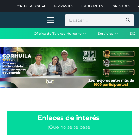
CORHUILA DIGITAL
ASPIRANTES
ESTUDIANTES
EGRESADOS
Buscar:
Oficina de Talento Humano
Servicios
SIG
Enlaces de interés
¡Que no se te pase!