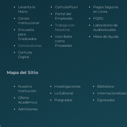
Levanta la
CorhuilaPlus+
Pagos Seguros
Mano
en Línea
Portal del
Correo
Empleado
PQRS
Institucional
Trabaje con
Laboratorio de
Encuesta
Nosotros
Audiovisuales
para
Inscríbete
Mesa de Ayuda
Graduados
como
Convocatorias
Proveedor
Corhuila
Digital
Mapa del Sitio
Nuestra
Investigaciones
Biblioteca
Institución
La Editorial
Internacionalizac
Oferta
Posgrados
Egresados
Académica
Admisiones