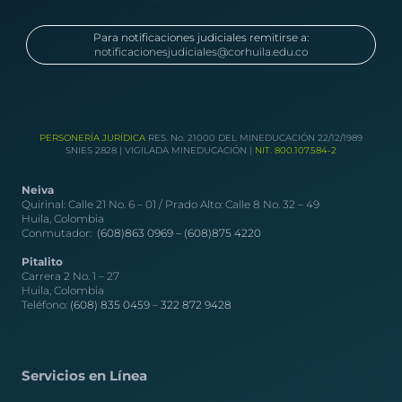
Para notificaciones judiciales remitirse a:
notificacionesjudiciales@corhuila.edu.co
PERSONERÍA JURÍDICA
RES. No. 21000 DEL MINEDUCACIÓN 22/12/1989
SNIES 2828 | VIGILADA MINEDUCACIÓN |
NIT. 800.107.584-2
Neiva
Quirinal: Calle 21 No. 6 – 01 / Prado Alto: Calle 8 No. 32 – 49
Huila, Colombia
Conmutador:
(608)863 0969 –
(608)875 4220
Pitalito
Carrera 2 No. 1 – 27
Huila, Colombia
Teléfono:
(608) 835 0459
–
322 872 9428
Servicios en Línea