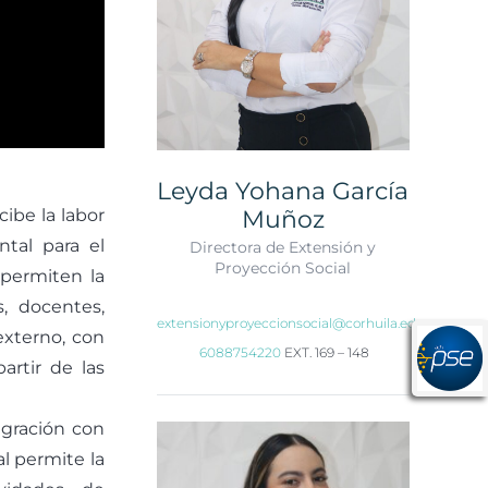
Leyda Yohana García
Muñoz
cibe la labor
tal para el
Directora de Extensión y
Proyección Social
 permiten la
s, docentes,
extensionyproyeccionsocial@corhuila.edu.co
 externo, con
6088754220
EXT. 169 – 148
artir de las
tegración con
al permite la