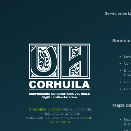
Servicios en L
Servicio
Lev
Corr
Enc
Gra
Con
Corh
Mapa del
PERSONERÍA JURÍDICA
RES. No. 21000 DEL
MINEDUCACIÓN 22/12/1989
SNIES 2828 | VIGILADA MINEDUCACIÓN |
NIT.
Nue
800.107.584-2
Inst