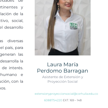
vidades de
rtinentes y
lación de la
vo, social,
el desarrollo
s diversas
el país, para
generan las
esarrolla la
Laura María
 de interés.
Perdomo Barragan
o humano e
Asistente de Extensión y
ución, con la
Proyección Social
nos.
extensionyproyeccionsocial@corhuila.edu.co
6088754220
EXT. 169 – 148