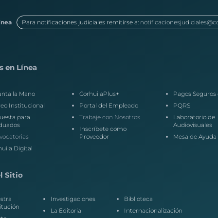
ínea
Para notificaciones judiciales remitirse a:
notificacionesjudiciales@c
s en Línea
anta la Mano
CorhuilaPlus+
Pagos Seguros 
eo Institucional
Portal del Empleado
PQRS
uesta para
Trabaje con Nosotros
Laboratorio de
duados
Audiovisuales
Inscríbete como
vocatorias
Proveedor
Mesa de Ayuda
uila Digital
 Sitio
stra
Investigaciones
Biblioteca
itución
La Editorial
Internacionalización