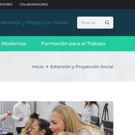
ESORES
COLABORADORES
Buscar:
xtensión y Proyección Social
 Modernas
Formación para el Trabajo
Inicio
Extensión y Proyección Social