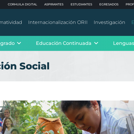
CORHUILA DIGITAL
ASPIRANTES
ESTUDIANTES
EGRESADOS
PROF
matividad
Internacionalización ORII
Investigación
E
sgrado
Educación Continuada
Lenguas
ión Social