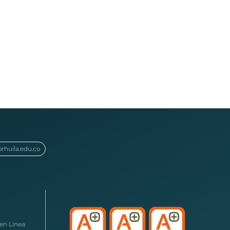
orhuila.edu.co
en Línea