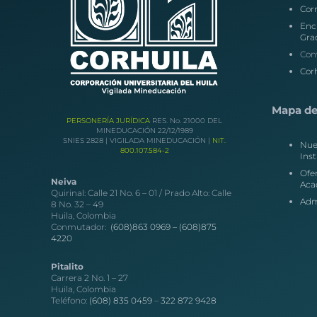
Corr
Enc
Gra
Con
Corh
Mapa del
PERSONERÍA JURÍDICA
RES. No. 21000 DEL
MINEDUCACIÓN 22/12/1989
SNIES 2828 | VIGILADA MINEDUCACIÓN |
NIT.
Nue
800.107.584-2
Inst
Ofe
Neiva
Aca
Quirinal: Calle 21 No. 6 – 01 / Prado Alto: Calle
Adm
8 No. 32 – 49
Huila, Colombia
Conmutador:
(608)863 0969 –
(608)875
4220
Pitalito
Carrera 2 No. 1 – 27
Huila, Colombia
Teléfono:
(608) 835 0459
–
322 872 9428