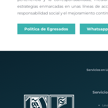
estrategias enmarcadas en unas líneas de acci
responsabilidad social y el mejoramiento conti
Política de Egresados
Whatsapp
Servicios en L
Servicio
Lev