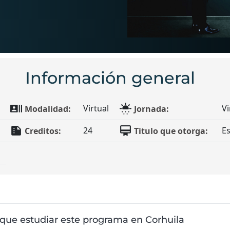
Información general
recent_actors
sunny_snowing
Virtual
Vi
Modalidad:
Jornada:
summarize
card_membership
24
Es
Creditos:
Titulo que otorga:
 que estudiar este programa en Corhuila