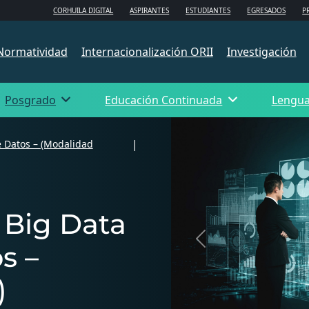
CORHUILA DIGITAL
ASPIRANTES
ESTUDIANTES
EGRESADOS
P
Normatividad
Internacionalización ORII
Investigación
Posgrado
Educación Continuada
Lengu
|
e Datos – (Modalidad
 Big Data
Previous
s –
)