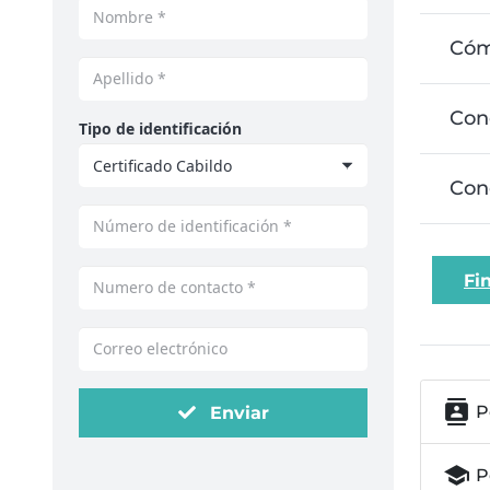
Cóm
Cono
Tipo de identificación
Con
Fi
contacts
P
Enviar
school
P