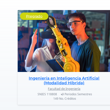
Pregrado
Ingeniería en Inteligencia Artificial
(Modalidad Híbrida)
Facultad de Ingeniería
SNIES
118808
9 Periodos
Semestres
149
No. Créditos