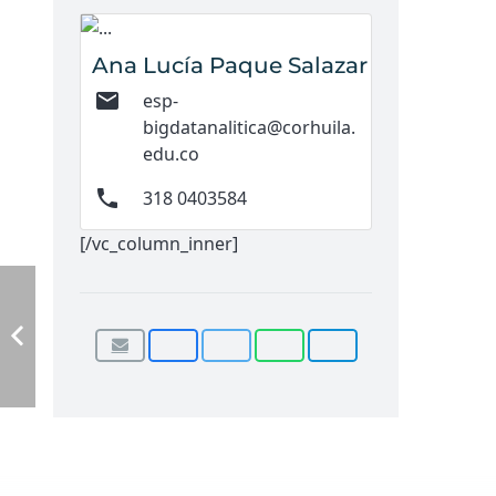
Ana Lucía Paque Salazar
mail
esp-
bigdatanalitica@corhuila.
edu.co
phone
318 0403584
[/vc_column_inner]