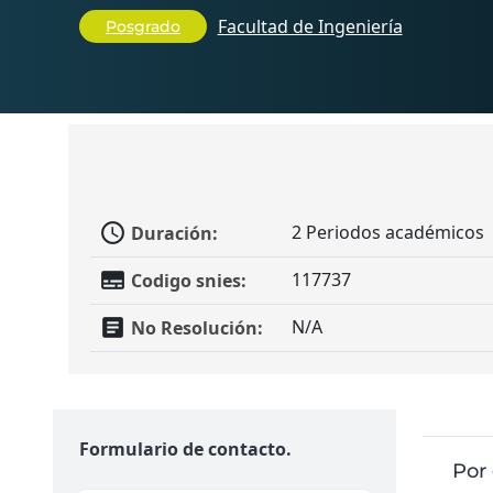
Facultad de Ingeniería
Posgrado
schedule
2 Periodos académicos
Duración:
subtitles
117737
Codigo snies:
article
N/A
No Resolución:
Formulario de contacto.
Por