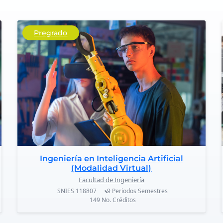
Pregrado
Ingeniería en Inteligencia Artificial
(Modalidad Virtual)
Facultad de Ingeniería
SNIES
118807
9 Periodos
Semestres
149
No. Créditos