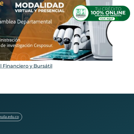
 Financiero y Bursátil
Co
huila.edu.co