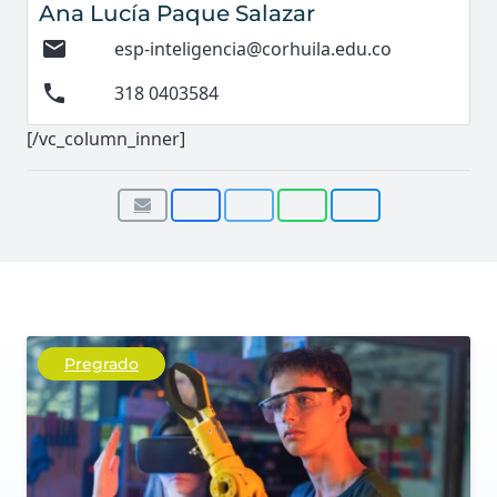
Ana Lucía Paque Salazar
mail
esp-inteligencia@corhuila.edu.co
phone
318 0403584
[/vc_column_inner]
Pregrado