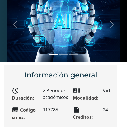
Previous
Next
Información general
schedule
recent_actors
sunny_sno
2 Periodos
Virtual
académicos
Duración:
Modalidad:
Jo
subtitles
summarize
card_member
117785
24
Codigo
Creditos:
Ti
snies:
q