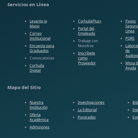
Servicios en Línea
Levanta la
CorhuilaPlus+
Pagos
Mano
Seguro
Portal del
Línea
Correo
Empleado
Institucional
PQRS
Trabaje con
Encuesta para
Nosotros
Labora
Graduados
de
Inscríbete
Audiov
Convocatorias
como
Proveedor
Mesa 
Corhuila
Ayuda
Digital
Mapa del Sitio
Nuestra
Investigaciones
Bib
Institución
La Editorial
Int
Oferta
Posgrados
Eg
Académica
Admisiones