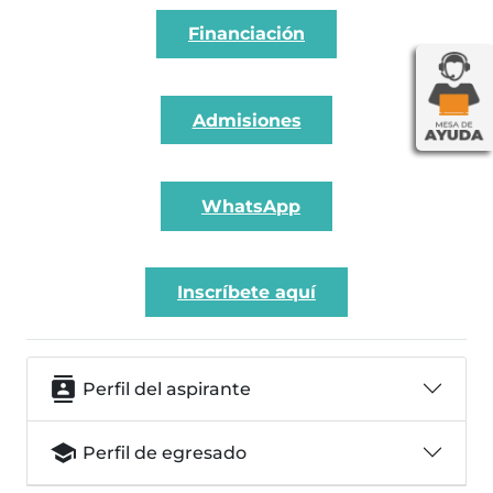
Financiación
Admisiones
WhatsApp
Inscríbete aquí
contacts
Perfil del aspirante
school
Perfil de egresado