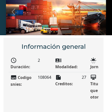
Previous
Next
Información general
schedule
recent_actors
sunny_snowing
2
Duración:
Modalidad:
Jornada:
subtitles
summarize
card_membership
108064
27
Codigo
Creditos:
Titulo
snies:
que
otorga: