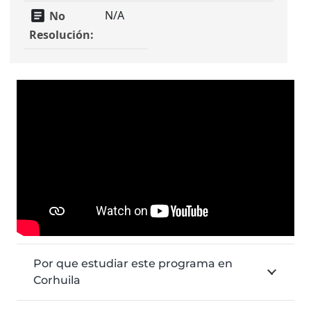
article
N/A
No
Resolución:
Por que estudiar este programa en
Corhuila