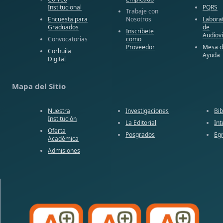
Institucional
PQRS
Trabaje con
Encuesta para
Nosotros
Labora
Graduados
de
Inscríbete
Audiov
Convocatorias
como
Proveedor
Mesa 
Corhuila
Ayuda
Digital
Mapa del Sitio
Nuestra
Investigaciones
Bib
Institución
La Editorial
Int
Oferta
Posgrados
Eg
Académica
Admisiones