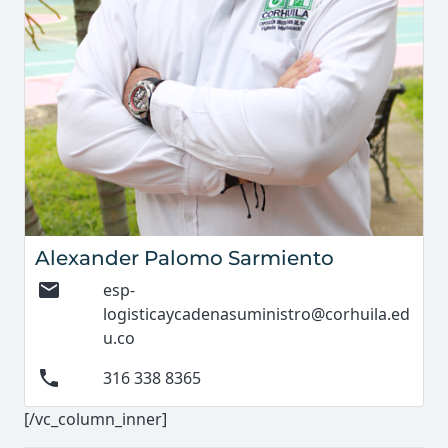
Alexander Palomo Sarmiento
mail
esp-
logisticaycadenasuministro@corhuila.ed
u.co
phone
316 338 8365
[/vc_column_inner]