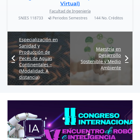
Virtual)
Facultad de Ingeniería
SNIES
118733
8 Periodos
Semestres
144
No. Créditos
Especialización en
Sanidad y
Maestría en
Producción de
Desarrollo
Peces de Aguas
Sostenible y Medio
Continentales –
Ambiente
(Modalidad: A
distancia)