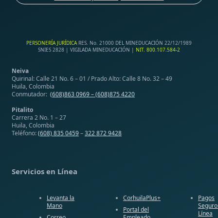
PERSONERÍA JURÍDICA
RES. No. 21000 DEL MINEDUCACIÓN 22/12/1989
SNIES 2828 | VIGILADA MINEDUCACIÓN |
NIT. 800.107.584-2
Neiva
Quirinal: Calle 21 No. 6 – 01 / Prado Alto: Calle 8 No. 32 – 49
Huila, Colombia
Conmutador:
(608)863 0969 –
(608)875 4220
Pitalito
Carrera 2 No. 1 – 27
Huila, Colombia
Teléfono:
(608) 835 0459
–
322 872 9428
Servicios en Línea
Levanta la
CorhuilaPlus+
Pagos
Mano
Seguro
Portal del
Línea
Correo
Empleado