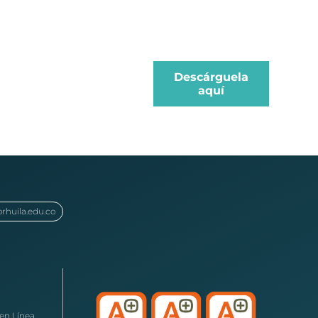
Descárguela
aquí
orhuila.edu.co
en Línea