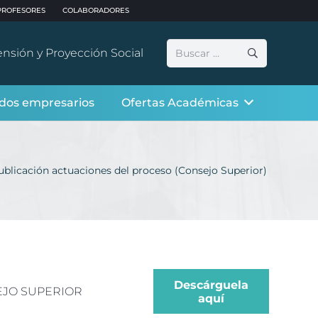
PROFESORES
COLABORADORES
Buscar:
ensión y Proyección Social
dos empresarios
Ofertas Académicas
ublicación actuaciones del proceso (Consejo Superior)
Descárguela
EJO SUPERIOR
aquí