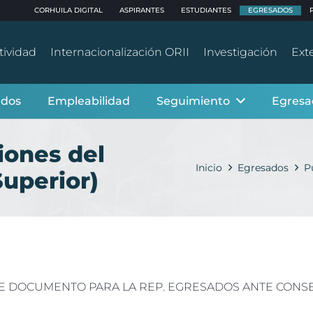
CORHUILA DIGITAL
ASPIRANTES
ESTUDIANTES
EGRESADOS
ividad
Internacionalización ORII
Investigación
Ext
ados
Empleabilidad
Seguimiento
Egresa
iones del
Inicio
Egresados
P
Superior)
DE DOCUMENTO PARA LA REP. EGRESADOS ANTE CONS