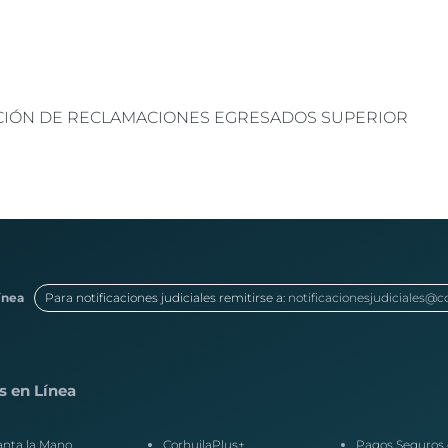
ACIÓN DE RECLAMACIONES EGRESADOS SUPERIOR
ínea
Para notificaciones judiciales remitirse a:
notificacionesjudiciales@c
s en Línea
anta la Mano
CorhuilaPlus+
Pagos Seguros 