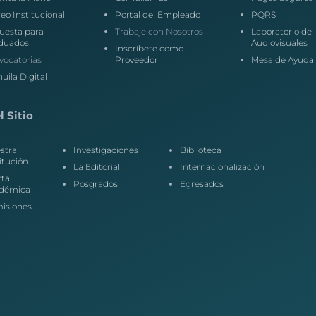
eo Institucional
Portal del Empleado
PQRS
uesta para
Trabaje con Nosotros
Laboratorio de
duados
Audiovisuales
Inscríbete como
vocatorias
Proveedor
Mesa de Ayuda
uila Digital
 Sitio
stra
Investigaciones
Biblioteca
itución
La Editorial
Internacionalización
rta
Posgrados
Egresados
démica
isiones