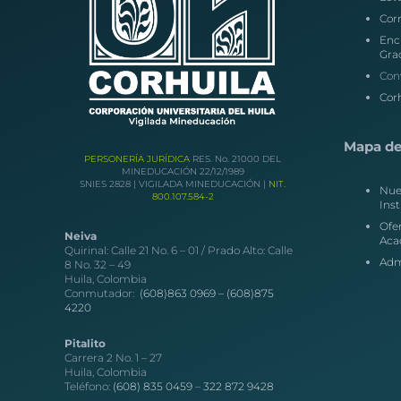
Corr
Enc
Gra
Con
Corh
Mapa del
PERSONERÍA JURÍDICA
RES. No. 21000 DEL
MINEDUCACIÓN 22/12/1989
SNIES 2828 | VIGILADA MINEDUCACIÓN |
NIT.
Nue
800.107.584-2
Inst
Ofe
Neiva
Aca
Quirinal: Calle 21 No. 6 – 01 / Prado Alto: Calle
Adm
8 No. 32 – 49
Huila, Colombia
Conmutador:
(608)863 0969 –
(608)875
4220
Pitalito
Carrera 2 No. 1 – 27
Huila, Colombia
Teléfono:
(608) 835 0459
–
322 872 9428