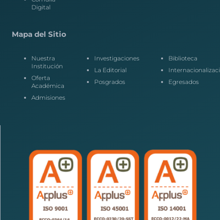
Digital
Mapa del Sitio
Nuestra
Investigaciones
Biblioteca
Institución
La Editorial
Internacionalizac
Oferta
Posgrados
Egresados
Académica
Admisiones