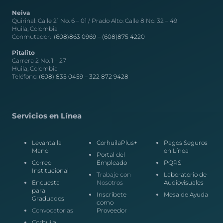
Neiva
Quirinal: Calle 21 No. 6 – 01 / Prado Alto: Calle 8 No. 32 – 49
Huila, Colombia
Conmutador:
(608)863 0969 –
(608)875 4220
Pitalito
Carrera 2 No. 1 – 27
Huila, Colombia
Teléfono:
(608) 835 0459
–
322 872 9428
Servicios en Línea
Levanta la
CorhuilaPlus+
Pagos Seguros
Mano
en Línea
Portal del
Correo
Empleado
PQRS
Institucional
Trabaje con
Laboratorio de
Encuesta
Nosotros
Audiovisuales
para
Inscríbete
Mesa de Ayuda
Graduados
como
Convocatorias
Proveedor
Corhuila