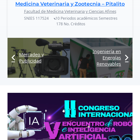
Medicina Veterinaria y Zootecnia – Pitalito
Facultad de Medicina Veterinaria y Ciencias Afines
SNIES
117524
10 Periodos académicos
Semestres
178
No. Créditos
Ingeniería en
Mercadeo y
Energías
Publicidad
Renovables