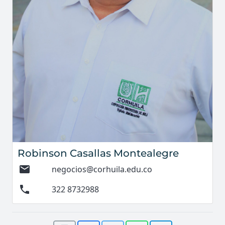
Robinson Casallas Montealegre
mail
negocios@corhuila.edu.co
phone
322 8732988