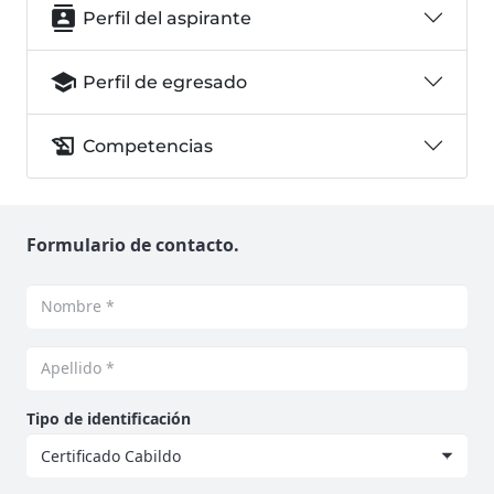
contacts
Perfil del aspirante
school
Perfil de egresado
history_edu
Competencias
Formulario de contacto.
Tipo de identificación