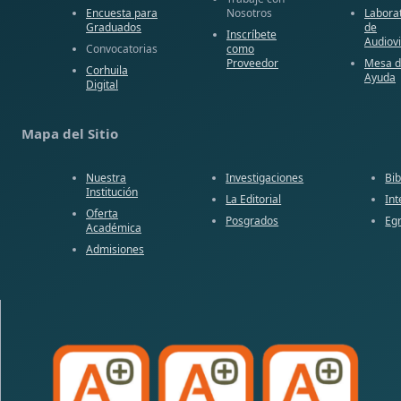
Encuesta para
Nosotros
Labora
Graduados
de
Inscríbete
Audiov
Convocatorias
como
Proveedor
Mesa 
Corhuila
Ayuda
Digital
Mapa del Sitio
Nuestra
Investigaciones
Bib
Institución
La Editorial
Int
Oferta
Posgrados
Eg
Académica
Admisiones