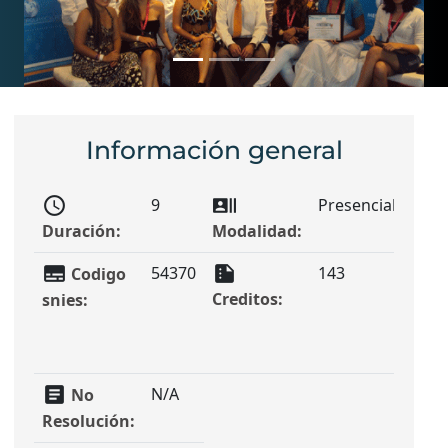
Información general
schedule
recent_actors
sunny_snowing
9
Presencial
Duración:
Modalidad:
Jorn
subtitles
summarize
card_membership
54370
143
Codigo
Creditos:
Titu
snies:
que
otor
article
N/A
No
Resolución: