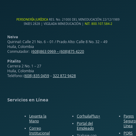
PERSONERÍA JURÍDICA
RES. No. 21000 DEL MINEDUCACIÓN 22/12/1989
SNIES 2828 | VIGILADA MINEDUCACIÓN |
NIT. 800.107.584-2
Neiva
Quirinal: Calle 21 No. 6 – 01 / Prado Alto: Calle 8 No. 32 – 49
Huila, Colombia
Conmutador:
(608)863 0969 –
(608)875 4220
Pitalito
Carrera 2 No. 1 – 27
Huila, Colombia
Teléfono:
(608) 835 0459
–
322 872 9428
Servicios en Línea
Levanta la
CorhuilaPlus+
Pagos
Mano
Seguro
Portal del
Línea
Correo
Empleado
Institucional
PQRS
Trabaje con