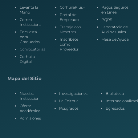
Levanta la
CorhuilaPlus+
Pagos Seguros
Mano
en Línea
Portal del
Correo
Empleado
PQRS
Institucional
Trabaje con
Laboratorio de
Encuesta
Nosotros
Audiovisuales
para
Inscríbete
Mesa de Ayuda
Graduados
como
Convocatorias
Proveedor
Corhuila
Digital
Mapa del Sitio
Nuestra
Investigaciones
Biblioteca
Institución
La Editorial
Internacionalizac
Oferta
Posgrados
Egresados
Académica
Admisiones