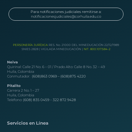
Para notificaciones judiciales remitirse a:
notificacionesjudiciales@corhuila.edu.co
PERSONERÍA JURÍDICA
RES. No. 21000 DEL MINEDUCACIÓN 22/12/1989
SNIES 2828 | VIGILADA MINEDUCACIÓN |
NIT. 800.107.584-2
Neiva
Quirinal: Calle 21 No. 6 – 01 / Prado Alto: Calle 8 No. 32 – 49
Huila, Colombia
Conmutador:
(608)863 0969 –
(608)875 4220
Pitalito
Carrera 2 No. 1 – 27
Huila, Colombia
Teléfono:
(608) 835 0459
–
322 872 9428
Servicios en Línea