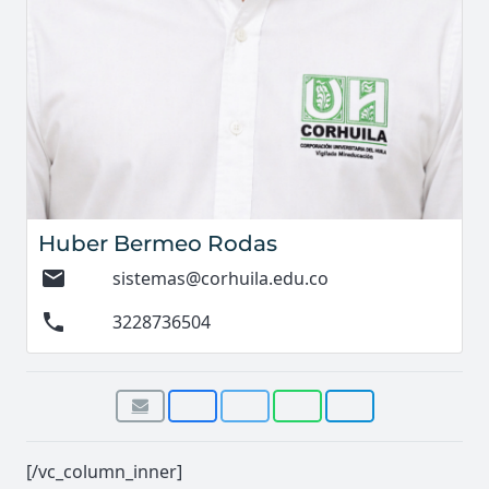
Huber Bermeo Rodas
mail
sistemas@corhuila.edu.co
phone
3228736504
[/vc_column_inner]