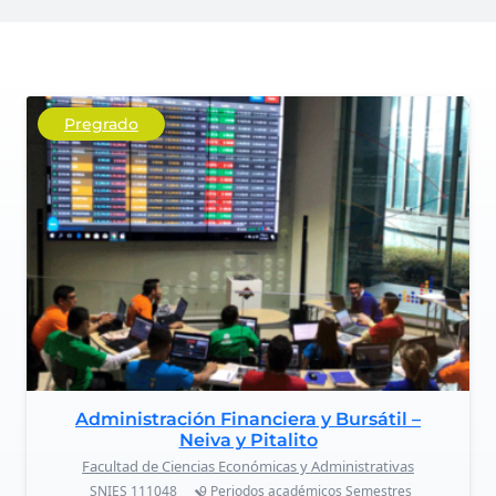
Pregrado
Administración Financiera y Bursátil –
Neiva y Pitalito
Facultad de Ciencias Económicas y Administrativas
SNIES
111048
9 Periodos académicos
Semestres