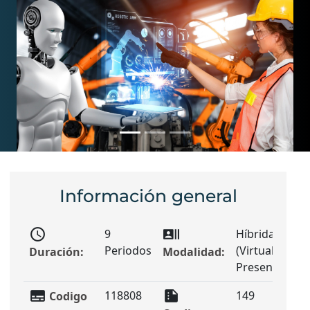
Previous
Next
Información general
schedule
recent_actors
sunn
9
Híbrida
Periodos
(Virtual +
Duración:
Modalidad:
Presencial)
subtitles
summarize
card
118808
149
Codigo