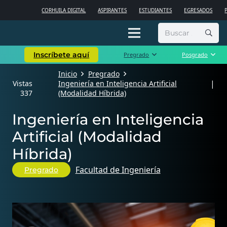
CORHUILA DIGITAL
ASPIRANTES
ESTUDIANTES
EGRESADOS
Buscar:
Inscríbete aquí
Pregrado
Posgrado
Inicio
Pregrado
|
Vistas
Ingeniería en Inteligencia Artificial
337
(Modalidad Híbrida)
Ingeniería en Inteligencia
Artificial (Modalidad
Híbrida)
Facultad de Ingeniería
Pregrado