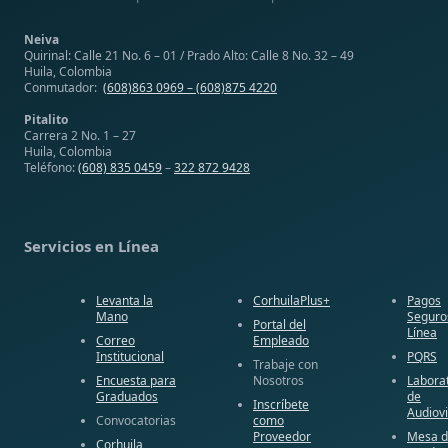
Neiva
Quirinal: Calle 21 No. 6 – 01 / Prado Alto: Calle 8 No. 32 – 49
Huila, Colombia
Conmutador:
(608)863 0969 –
(608)875 4220
Pitalito
Carrera 2 No. 1 – 27
Huila, Colombia
Teléfono:
(608) 835 0459
–
322 872 9428
Servicios en Línea
Levanta la
CorhuilaPlus+
Pagos
Mano
Seguro
Portal del
Línea
Correo
Empleado
Institucional
PQRS
Trabaje con
Encuesta para
Nosotros
Labora
Graduados
de
Inscríbete
Audiov
Convocatorias
como
Proveedor
Mesa 
Corhuila