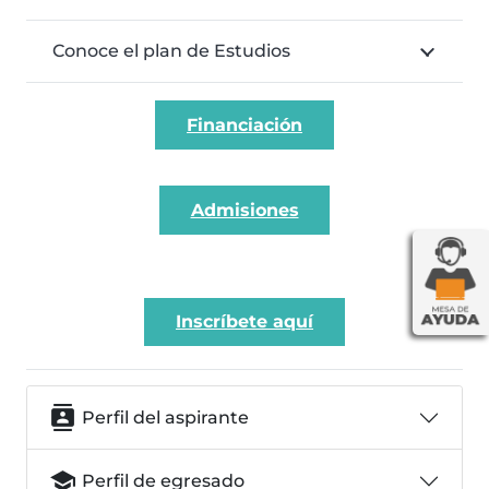
Conoce el plan de Estudios
Financiación
Admisiones
Inscríbete aquí
contacts
Perfil del aspirante
school
Perfil de egresado