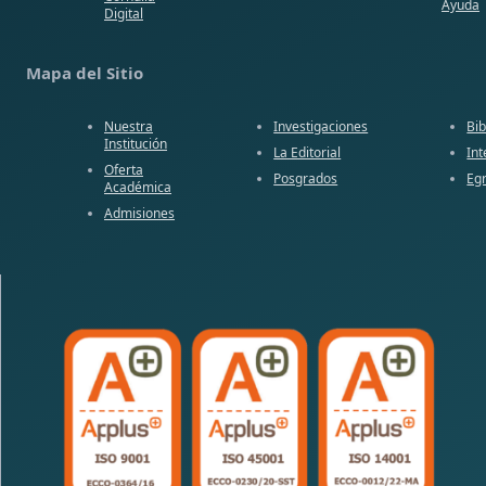
Ayuda
Digital
Mapa del Sitio
Nuestra
Investigaciones
Bib
Institución
La Editorial
Int
Oferta
Posgrados
Eg
Académica
Admisiones