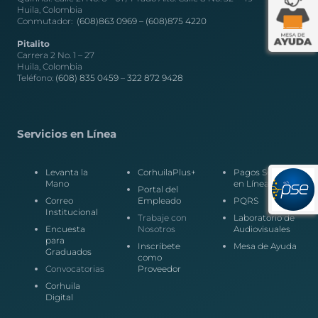
Huila, Colombia
Conmutador:
(608)863 0969 –
(608)875 4220
Pitalito
Carrera 2 No. 1 – 27
Huila, Colombia
Teléfono:
(608) 835 0459
–
322 872 9428
Servicios en Línea
Levanta la
CorhuilaPlus+
Pagos Seguros
Mano
en Línea
Portal del
Correo
Empleado
PQRS
Institucional
Trabaje con
Laboratorio de
Encuesta
Nosotros
Audiovisuales
para
Inscríbete
Mesa de Ayuda
Graduados
como
Convocatorias
Proveedor
Corhuila
Digital