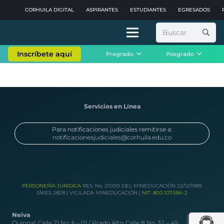
CORHUILA DIGITAL
ASPIRANTES
ESTUDIANTES
EGRESADOS
Buscar:
Inscríbete aquí
Pregrado
Posgrado
Servicios en Línea
Para notificaciones judiciales remitirse a:
notificacionesjudiciales@corhuila.edu.co
PERSONERÍA JURÍDICA
RES. No. 21000 DEL MINEDUCACIÓN 22/12/1989
SNIES 2828 | VIGILADA MINEDUCACIÓN |
NIT. 800.107.584-2
Neiva
Quirinal: Calle 21 No. 6 – 01 / Prado Alto: Calle 8 No. 32 – 49