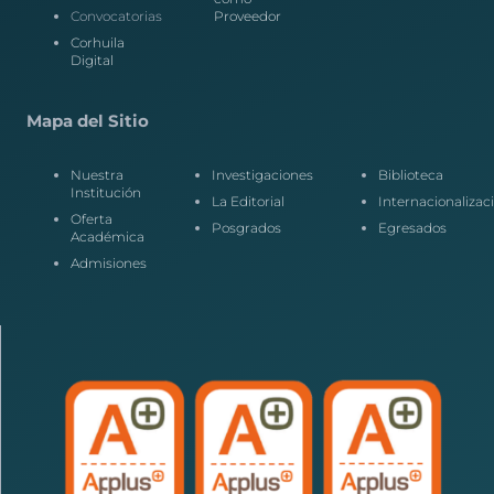
Convocatorias
Proveedor
Corhuila
Digital
Mapa del Sitio
Nuestra
Investigaciones
Biblioteca
Institución
La Editorial
Internacionalizac
Oferta
Posgrados
Egresados
Académica
Admisiones