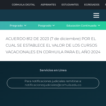
CORHUILA DIGITAL
ASPIRANTES
ESTUDIANTES
EGRESADOS
Pregrado
Posgrado
Educación Continuada
ACUERDO 812 DE 2023 (7 de diciembre) POR EL
CUAL SE ESTABLECE EL VALOR DE LOS CURSOS
VACACIONALES EN CORHUILA PARA EL AÑO 2024
Servicios en Línea
Para notificaciones judiciales remitirse a:
notificacionesjudiciales@corhuila.edu.co