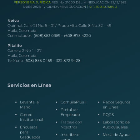
PERSONERÍA JURÍDICA
RES. No. 21000 DEL MINEDUCACIÓN 22/12/1989
SNIES 2828 | VIGILADA MINEDUCACIÓN |
NIT. 800.107.584-2
Neiva
Quirinal: Calle 21 No. 6 – 01 / Prado Alto: Calle 8 No. 32 – 49
Huila, Colombia
Conmutador:
(608)863 0969 –
(608)875 4220
Pitalito
Carrera 2 No. 1 – 27
Huila, Colombia
Teléfono:
(608) 835 0459
–
322 872 9428
Servicios en Línea
Levanta la
CorhuilaPlus+
Pagos Seguros
Mano
en Línea
Portal del
Correo
Empleado
PQRS
Institucional
Trabaje con
Laboratorio de
Encuesta
Nosotros
Audiovisuales
para
Inscríbete
Mesa de Ayuda
Graduados
como