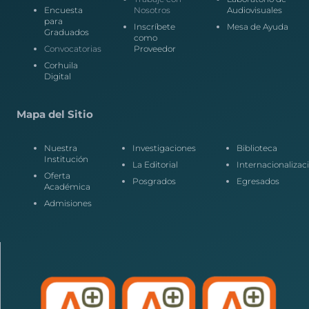
Encuesta
Nosotros
Audiovisuales
para
Inscríbete
Mesa de Ayuda
Graduados
como
Convocatorias
Proveedor
Corhuila
Digital
Mapa del Sitio
Nuestra
Investigaciones
Biblioteca
Institución
La Editorial
Internacionalizac
Oferta
Posgrados
Egresados
Académica
Admisiones