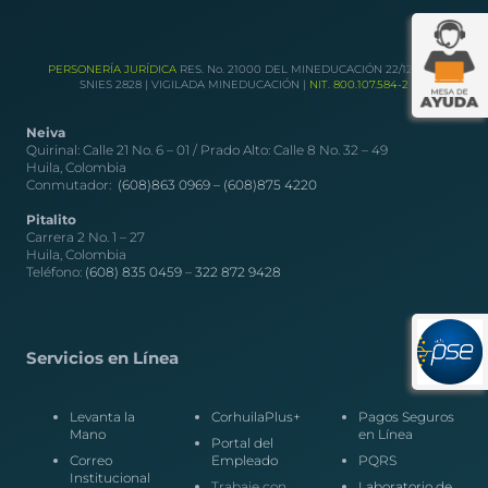
PERSONERÍA JURÍDICA
RES. No. 21000 DEL MINEDUCACIÓN 22/12/1989
SNIES 2828 | VIGILADA MINEDUCACIÓN |
NIT. 800.107.584-2
Neiva
Quirinal: Calle 21 No. 6 – 01 / Prado Alto: Calle 8 No. 32 – 49
Huila, Colombia
Conmutador:
(608)863 0969 –
(608)875 4220
Pitalito
Carrera 2 No. 1 – 27
Huila, Colombia
Teléfono:
(608) 835 0459
–
322 872 9428
Servicios en Línea
Levanta la
CorhuilaPlus+
Pagos Seguros
Mano
en Línea
Portal del
Correo
Empleado
PQRS
Institucional
Trabaje con
Laboratorio de