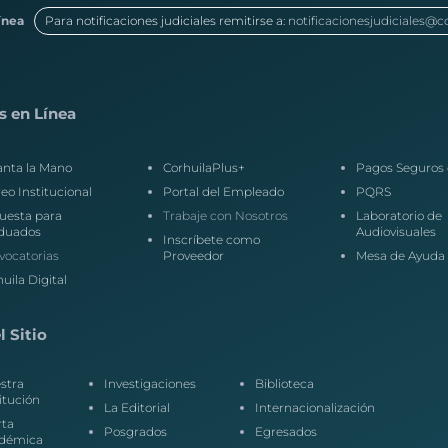
ínea
Para notificaciones judiciales remitirse a:
notificacionesjudiciales@c
s en Línea
anta la Mano
CorhuilaPlus+
Pagos Seguros 
eo Institucional
Portal del Empleado
PQRS
uesta para
Trabaje con Nosotros
Laboratorio de
duados
Audiovisuales
Inscríbete como
vocatorias
Proveedor
Mesa de Ayuda
uila Digital
 Sitio
stra
Investigaciones
Biblioteca
itución
La Editorial
Internacionalización
rta
Posgrados
Egresados
démica