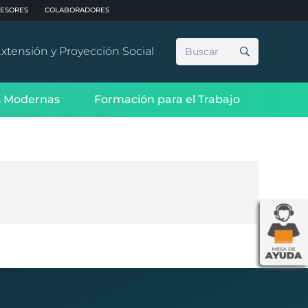
ESORES
COLABORADORES
Buscar:
xtensión y Proyección Social
 Modernas
Formación para el Trabajo