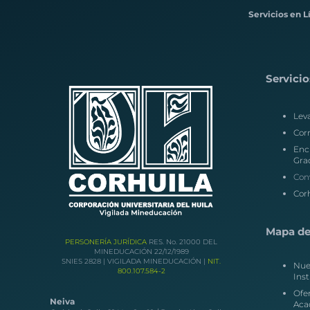
Servicios en L
Servicio
Lev
Corr
Enc
Gra
Con
Corh
Mapa del
PERSONERÍA JURÍDICA
RES. No. 21000 DEL
MINEDUCACIÓN 22/12/1989
SNIES 2828 | VIGILADA MINEDUCACIÓN |
NIT.
Nue
800.107.584-2
Inst
Ofe
Neiva
Aca