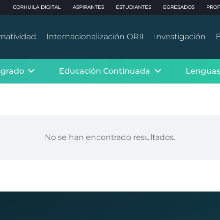
CORHUILA DIGITAL
ASPIRANTES
ESTUDIANTES
EGRESADOS
PROF
matividad
Internacionalización ORII
Investigación
E
sgrado
Educación Continuada
Lenguas
No se han encontrado resultados.