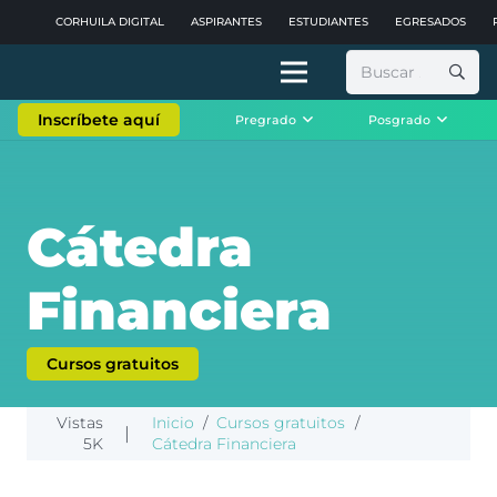
CORHUILA DIGITAL
ASPIRANTES
ESTUDIANTES
EGRESADOS
Buscar:
Inscríbete aquí
Pregrado
Posgrado
Cátedra
Financiera
Cursos gratuitos
Vistas
Inicio
/
Cursos gratuitos
/
|
5K
Cátedra Financiera