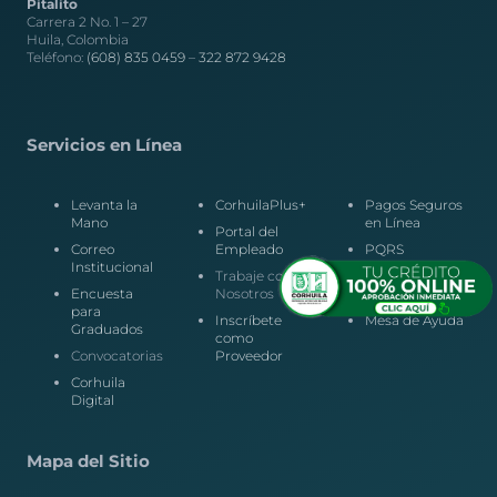
Pitalito
Carrera 2 No. 1 – 27
Huila, Colombia
Teléfono:
(608) 835 0459
–
322 872 9428
Servicios en Línea
Levanta la
CorhuilaPlus+
Pagos Seguros
Mano
en Línea
Portal del
Correo
Empleado
PQRS
Institucional
Trabaje con
Laboratorio de
Encuesta
Nosotros
Audiovisuales
para
Inscríbete
Mesa de Ayuda
Graduados
como
Convocatorias
Proveedor
Corhuila
Digital
Mapa del Sitio