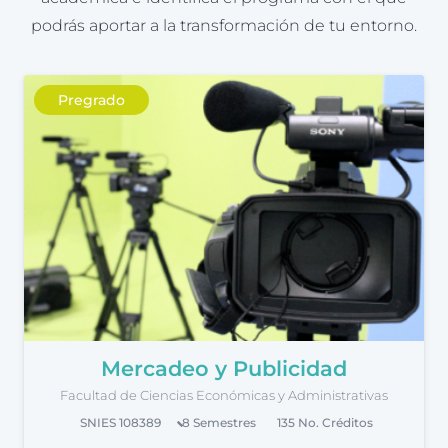
podrás aportar a la transformación de tu entorno.
Pregrado
Mercadeo y Publicidad
Facultad de Ciencias Económicas y Administrativas
SNIES
108389
8
Semestres
135
No. Créditos