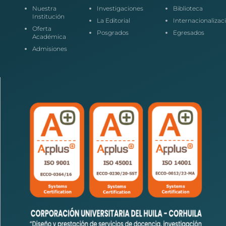
Nuestra
Investigaciones
Biblioteca
Institución
La Editorial
Internacionalizac
Oferta
Posgrados
Egresados
Académica
Admisiones