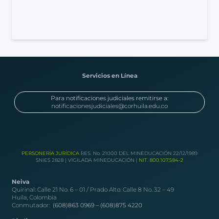
Servicios en Línea
Para notificaciones judiciales remitirse a:
notificacionesjudiciales@corhuila.edu.co
PERSONERÍA JURÍDICA
RES. No. 21000 DEL MINEDUCACIÓN 22/12/1989
SNIES 2828 | VIGILADA MINEDUCACIÓN |
NIT. 800.107.584-2
Neiva
Quirinal: Calle 21 No. 6 – 01 / Prado Alto: Calle 8 No. 32 – 49
Huila, Colombia
Conmutador:
(608)863 0969 –
(608)875 4220