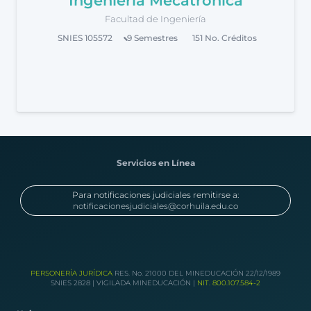
Ingeniería Mecatrónica
Facultad de Ingeniería
SNIES
105572
9
Semestres
151
No. Créditos
Servicios en Línea
Para notificaciones judiciales remitirse a:
notificacionesjudiciales@corhuila.edu.co
PERSONERÍA JURÍDICA
RES. No. 21000 DEL MINEDUCACIÓN 22/12/1989
SNIES 2828 | VIGILADA MINEDUCACIÓN |
NIT. 800.107.584-2