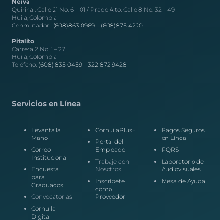
Neiva
Quirinal: Calle 21 No. 6 – 01 / Prado Alto: Calle 8 No. 32 – 49
Huila, Colombia
Conmutador:
(608)863 0969 –
(608)875 4220
Pitalito
Carrera 2 No. 1 – 27
Huila, Colombia
Teléfono:
(608) 835 0459
–
322 872 9428
Servicios en Línea
Levanta la
CorhuilaPlus+
Pagos Seguros
Mano
en Línea
Portal del
Correo
Empleado
PQRS
Institucional
Trabaje con
Laboratorio de
Encuesta
Nosotros
Audiovisuales
para
Inscríbete
Mesa de Ayuda
Graduados
como
Convocatorias
Proveedor
Corhuila
Digital