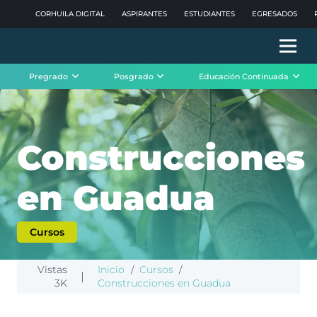
CORHUILA DIGITAL
ASPIRANTES
ESTUDIANTES
EGRESADOS
Pregrado
Posgrado
Educación Continuada
Construcciones
en Guadua
Cursos
Vistas
Inicio
/
Cursos
/
|
3K
Construcciones en Guadua