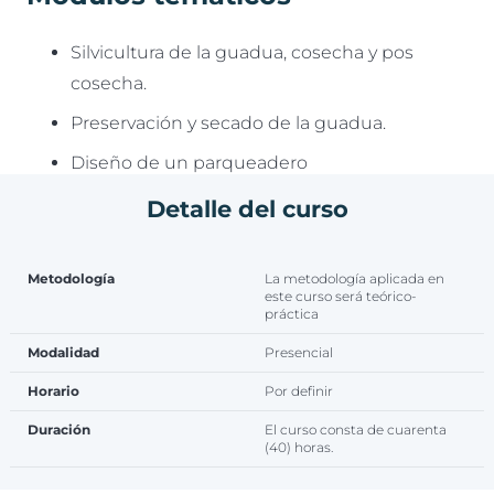
Silvicultura de la guadua, cosecha y pos
cosecha.
Preservación y secado de la guadua.
Diseño de un parqueadero
Cantidades de obra y presupuesto
Detalle del curso
Recomendaciones generales
Metodología
La metodología aplicada en
este curso será teórico-
práctica
Modalidad
Presencial
Horario
Por definir
Duración
El curso consta de cuarenta
(40) horas.