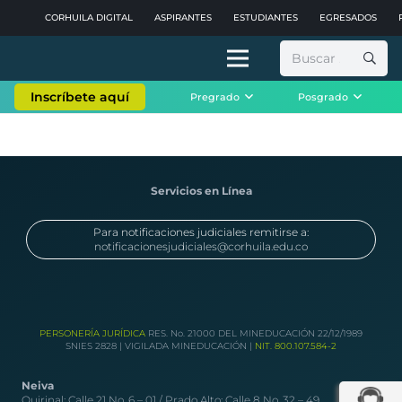
CORHUILA DIGITAL
ASPIRANTES
ESTUDIANTES
EGRESADOS
Buscar:
Inscríbete aquí
Pregrado
Posgrado
Servicios en Línea
Para notificaciones judiciales remitirse a:
notificacionesjudiciales@corhuila.edu.co
PERSONERÍA JURÍDICA
RES. No. 21000 DEL MINEDUCACIÓN 22/12/1989
SNIES 2828 | VIGILADA MINEDUCACIÓN |
NIT. 800.107.584-2
Neiva
Quirinal: Calle 21 No. 6 – 01 / Prado Alto: Calle 8 No. 32 – 49