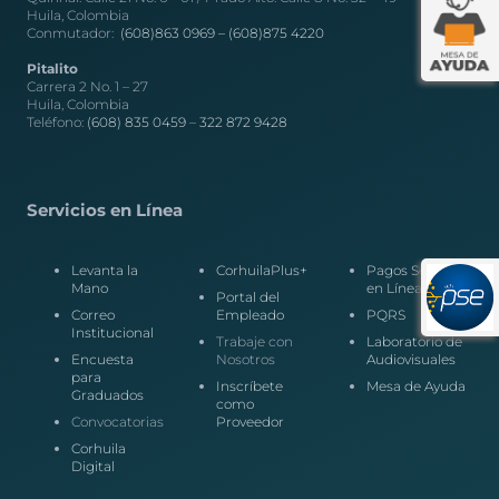
Huila, Colombia
Conmutador:
(608)863 0969 –
(608)875 4220
Pitalito
Carrera 2 No. 1 – 27
Huila, Colombia
Teléfono:
(608) 835 0459
–
322 872 9428
Servicios en Línea
Levanta la
CorhuilaPlus+
Pagos Seguros
Mano
en Línea
Portal del
Correo
Empleado
PQRS
Institucional
Trabaje con
Laboratorio de
Encuesta
Nosotros
Audiovisuales
para
Inscríbete
Mesa de Ayuda
Graduados
como
Convocatorias
Proveedor
Corhuila
Digital