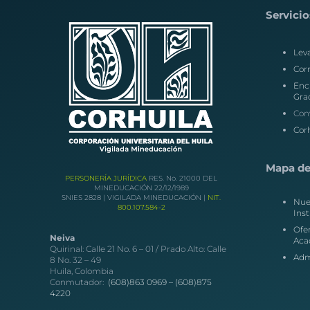
Servicio
Lev
Corr
Enc
Gra
Con
Corh
Mapa del
PERSONERÍA JURÍDICA
RES. No. 21000 DEL
MINEDUCACIÓN 22/12/1989
SNIES 2828 | VIGILADA MINEDUCACIÓN |
NIT.
Nue
800.107.584-2
Inst
Ofe
Neiva
Aca
Quirinal: Calle 21 No. 6 – 01 / Prado Alto: Calle
Adm
8 No. 32 – 49
Huila, Colombia
Conmutador:
(608)863 0969 –
(608)875
4220