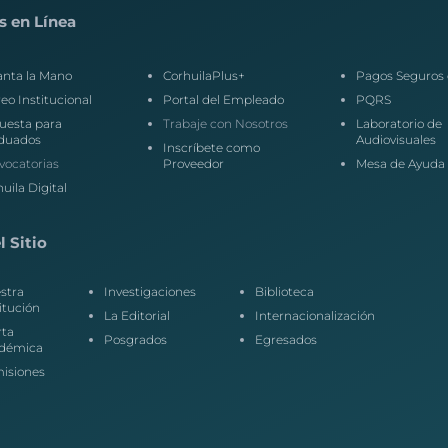
s en Línea
anta la Mano
CorhuilaPlus+
Pagos Seguros 
eo Institucional
Portal del Empleado
PQRS
uesta para
Trabaje con Nosotros
Laboratorio de
duados
Audiovisuales
Inscríbete como
vocatorias
Proveedor
Mesa de Ayuda
uila Digital
 Sitio
stra
Investigaciones
Biblioteca
itución
La Editorial
Internacionalización
rta
Posgrados
Egresados
démica
isiones