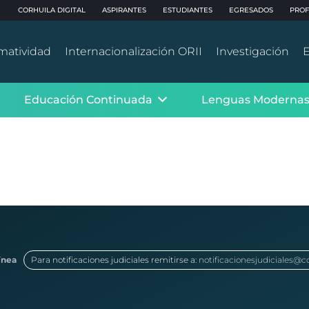
CORHUILA DIGITAL
ASPIRANTES
ESTUDIANTES
EGRESADOS
PROF
matividad
Internacionalización ORII
Investigación
E
Educación Continuada
Lenguas Moderna
ínea
Para notificaciones judiciales remitirse a:
notificacionesjudiciales@c