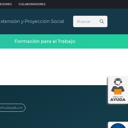
ESORES
COLABORADORES
Buscar:
xtensión y Proyección Social
s
Formación para el Trabajo
orhuila.edu.co