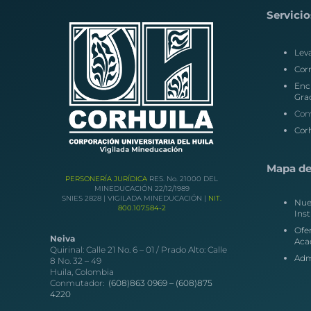
Servicio
Lev
Corr
Enc
Gra
Con
Corh
Mapa del
PERSONERÍA JURÍDICA
RES. No. 21000 DEL
MINEDUCACIÓN 22/12/1989
SNIES 2828 | VIGILADA MINEDUCACIÓN |
NIT.
Nue
800.107.584-2
Inst
Ofe
Neiva
Aca
Quirinal: Calle 21 No. 6 – 01 / Prado Alto: Calle
Adm
8 No. 32 – 49
Huila, Colombia
Conmutador:
(608)863 0969 –
(608)875
4220