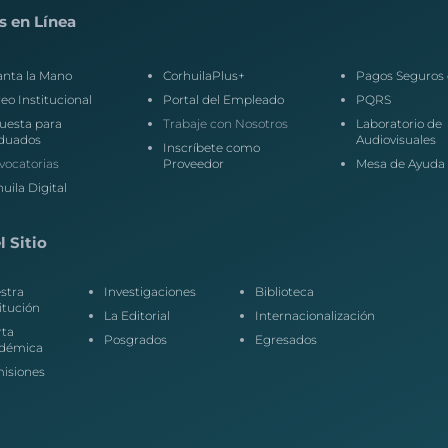
s en Línea
anta la Mano
CorhuilaPlus+
Pagos Seguros 
eo Institucional
Portal del Empleado
PQRS
uesta para
Trabaje con Nosotros
Laboratorio de
duados
Audiovisuales
Inscríbete como
vocatorias
Proveedor
Mesa de Ayuda
uila Digital
 Sitio
stra
Investigaciones
Biblioteca
itución
La Editorial
Internacionalización
rta
Posgrados
Egresados
démica
isiones