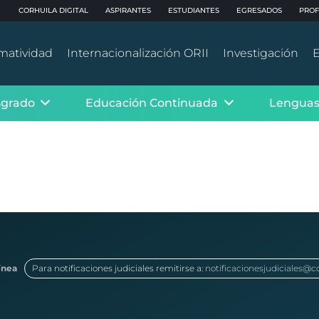
CORHUILA DIGITAL
ASPIRANTES
ESTUDIANTES
EGRESADOS
PROF
matividad
Internacionalización ORII
Investigación
E
sgrado
Educación Continuada
Lenguas
ínea
Para notificaciones judiciales remitirse a:
notificacionesjudiciales@c