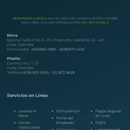
PERSONERÍA JURÍDICA
RES. No. 21000 DEL MINEDUCACIÓN 22/12/1989
SNIES 2828 | VIGILADA MINEDUCACIÓN |
NIT. 800.107.584-2
Neiva
Quirinal: Calle 21 No. 6 – 01 / Prado Alto: Calle 8 No. 32 – 49
Huila, Colombia
Conmutador:
(608)863 0969 –
(608)875 4220
Pitalito
Carrera 2 No. 1 – 27
Huila, Colombia
Teléfono:
(608) 835 0459
–
322 872 9428
Servicios en Línea
Levanta la
CorhuilaPlus+
Pagos Seguros
Mano
en Línea
Portal del
Correo
Empleado
PQRS
Institucional
Trabaje con
Laboratorio de