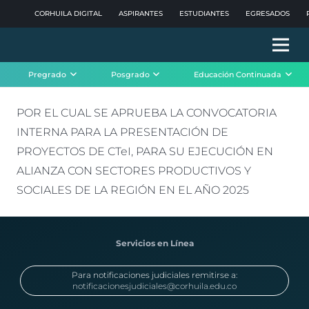
CORHUILA DIGITAL
ASPIRANTES
ESTUDIANTES
EGRESADOS
Pregrado
Posgrado
Educación Continuada
POR EL CUAL SE APRUEBA LA CONVOCATORIA
INTERNA PARA LA PRESENTACIÓN DE
PROYECTOS DE CTeI, PARA SU EJECUCIÓN EN
ALIANZA CON SECTORES PRODUCTIVOS Y
SOCIALES DE LA REGIÓN EN EL AÑO 2025
Servicios en Línea
Para notificaciones judiciales remitirse a:
notificacionesjudiciales@corhuila.edu.co