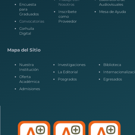
Encuesta
Nosotros
Audiovisuales
para
Inscríbete
Mesa de Ayuda
Graduados
como
Convocatorias
Proveedor
Corhuila
Digital
Mapa del Sitio
Nuestra
Investigaciones
Biblioteca
Institución
La Editorial
Internacionalizac
Oferta
Posgrados
Egresados
Académica
Admisiones