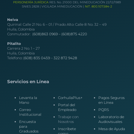
PERSONERÍA JURÍDICA
RES. No. 21000 DEL MINEDUCACIÓN 22/12/1989
SNIES 2828 | VIGILADA MINEDUCACIÓN |
NIT. 800.107.584-2
Neiva
Quirinal: Calle 21 No. 6 – 01 / Prado Alto: Calle 8 No. 32 – 49
Huila, Colombia
Conmutador:
(608)863 0969 –
(608)875 4220
Pitalito
Carrera 2 No. 1 – 27
Huila, Colombia
Teléfono:
(608) 835 0459
–
322 872 9428
Servicios en Línea
Levanta la
CorhuilaPlus+
Pagos Seguros
Mano
en Línea
Portal del
Correo
Empleado
PQRS
Institucional
Trabaje con
Laboratorio de
Encuesta
Nosotros
Audiovisuales
para
Inscríbete
Mesa de Ayuda
Graduados
como