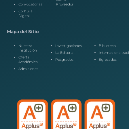
Convocatorias
Proveedor
Corhuila
Digital
Mapa del Sitio
Nuestra
Investigaciones
Biblioteca
Institución
La Editorial
Internacionalizac
Oferta
Posgrados
Egresados
Académica
Admisiones