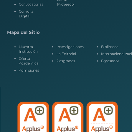
Convocatorias
Proveedor
Corhuila
Digital
Mapa del Sitio
Nuestra
Investigaciones
Biblioteca
Institución
La Editorial
Internacionalizac
Oferta
Posgrados
Egresados
Académica
Admisiones