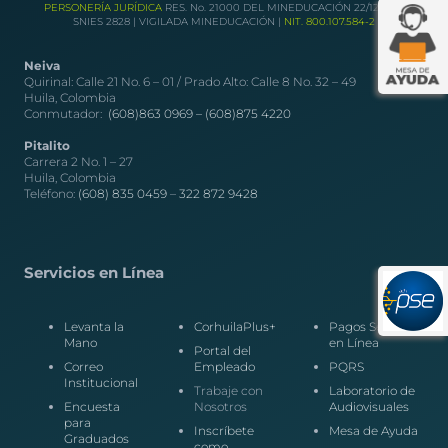
PERSONERÍA JURÍDICA
RES. No. 21000 DEL MINEDUCACIÓN 22/12/1989
SNIES 2828 | VIGILADA MINEDUCACIÓN |
NIT. 800.107.584-2
Neiva
Quirinal: Calle 21 No. 6 – 01 / Prado Alto: Calle 8 No. 32 – 49
Huila, Colombia
Conmutador:
(608)863 0969 –
(608)875 4220
Pitalito
Carrera 2 No. 1 – 27
Huila, Colombia
Teléfono:
(608) 835 0459
–
322 872 9428
Servicios en Línea
Levanta la
CorhuilaPlus+
Pagos Seguros
Mano
en Línea
Portal del
Correo
Empleado
PQRS
Institucional
Trabaje con
Laboratorio de
Encuesta
Nosotros
Audiovisuales
para
Inscríbete
Mesa de Ayuda
Graduados
como