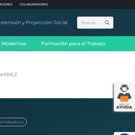
ESORES
COLABORADORES
Buscar:
xtensión y Proyección Social
 Modernas
Formación para el Trabajo
AMÍREZ
orhuila.edu.co