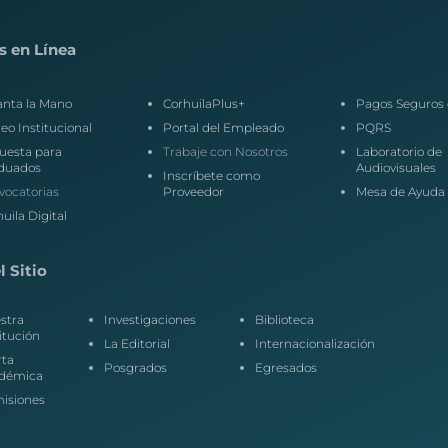
s en Línea
anta la Mano
CorhuilaPlus+
Pagos Seguros 
eo Institucional
Portal del Empleado
PQRS
uesta para
Trabaje con Nosotros
Laboratorio de
duados
Audiovisuales
Inscríbete como
vocatorias
Proveedor
Mesa de Ayuda
uila Digital
 Sitio
stra
Investigaciones
Biblioteca
itución
La Editorial
Internacionalización
rta
Posgrados
Egresados
démica
isiones