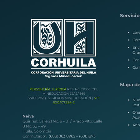
Servicio
Lev
Corr
Enc
Gra
Con
Corh
Mapa del
PERSONERÍA JURÍDICA
RES. No. 21000 DEL
MINEDUCACIÓN 22/12/1989
SNIES 2828 | VIGILADA MINEDUCACIÓN |
NIT.
Nue
800.107.584-2
Inst
Ofe
Neiva
Aca
Quirinal: Calle 21 No. 6 – 01 / Prado Alto: Calle
Adm
8 No. 32 – 49
Huila, Colombia
Conmutador:
(608)863 0969 –
(608)875