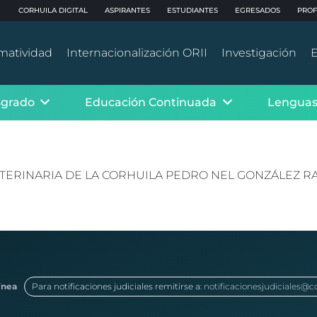
CORHUILA DIGITAL
ASPIRANTES
ESTUDIANTES
EGRESADOS
PROF
matividad
Internacionalización ORII
Investigación
E
sgrado
Educación Continuada
Lenguas
VETERINARIA DE LA CORHUILA PEDRO NEL GONZÁLEZ R
ínea
Para notificaciones judiciales remitirse a:
notificacionesjudiciales@c