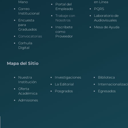
Mano
en Línea
Portal del
Correo
Empleado
PQRS
Institucional
Trabaje con
Laboratorio de
Encuesta
Nosotros
Audiovisuales
para
Inscríbete
Mesa de Ayuda
Graduados
como
Convocatorias
Proveedor
Corhuila
Digital
Mapa del Sitio
Nuestra
Investigaciones
Biblioteca
Institución
La Editorial
Internacionalizac
Oferta
Posgrados
Egresados
Académica
Admisiones