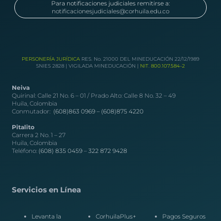
Para notificaciones judiciales remitirse a:
notificacionesjudiciales@corhuila.edu.co
PERSONERÍA JURÍDICA
RES. No. 21000 DEL MINEDUCACIÓN 22/12/1989
SNIES 2828 | VIGILADA MINEDUCACIÓN |
NIT. 800.107.584-2
Neiva
Quirinal: Calle 21 No. 6 – 01 / Prado Alto: Calle 8 No. 32 – 49
Huila, Colombia
Conmutador:
(608)863 0969 –
(608)875 4220
Pitalito
Carrera 2 No. 1 – 27
Huila, Colombia
Teléfono:
(608) 835 0459
–
322 872 9428
Servicios en Línea
Levanta la
CorhuilaPlus+
Pagos Seguros