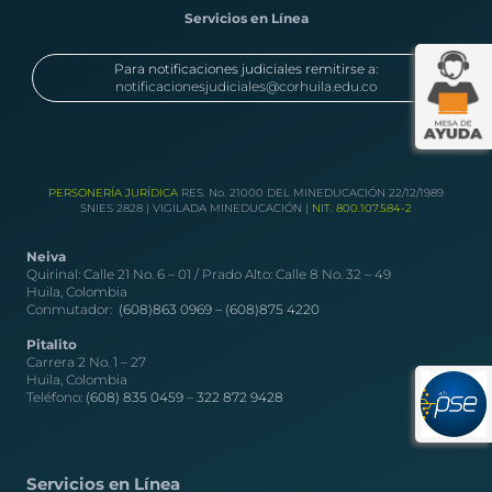
Servicios en Línea
Para notificaciones judiciales remitirse a:
notificacionesjudiciales@corhuila.edu.co
PERSONERÍA JURÍDICA
RES. No. 21000 DEL MINEDUCACIÓN 22/12/1989
SNIES 2828 | VIGILADA MINEDUCACIÓN |
NIT. 800.107.584-2
Neiva
Quirinal: Calle 21 No. 6 – 01 / Prado Alto: Calle 8 No. 32 – 49
Huila, Colombia
Conmutador:
(608)863 0969 –
(608)875 4220
Pitalito
Carrera 2 No. 1 – 27
Huila, Colombia
Teléfono:
(608) 835 0459
–
322 872 9428
Servicios en Línea