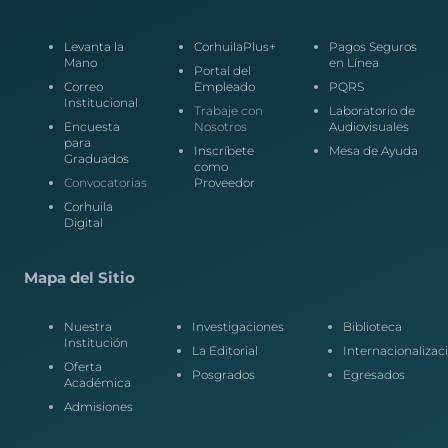
Levanta la
CorhuilaPlus+
Pagos Seguros
Mano
en Línea
Portal del
Correo
Empleado
PQRS
Institucional
Trabaje con
Laboratorio de
Encuesta
Nosotros
Audiovisuales
para
Inscríbete
Mesa de Ayuda
Graduados
como
Convocatorias
Proveedor
Corhuila
Digital
Mapa del Sitio
Nuestra
Investigaciones
Biblioteca
Institución
La Editorial
Internacionalizac
Oferta
Posgrados
Egresados
Académica
Admisiones