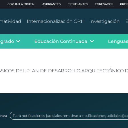
CORHUILA DIGITAL
ASPIRANTES
ESTUDIANTES
EGRESADOS
PROF
matividad
Internacionalización ORII
Investigación
E
sgrado
Educación Continuada
Lenguas
SICOS DEL PLAN DE DESARROLLO ARQUITECTÓNICO DE
ínea
Para notificaciones judiciales remitirse a:
notificacionesjudiciales@c