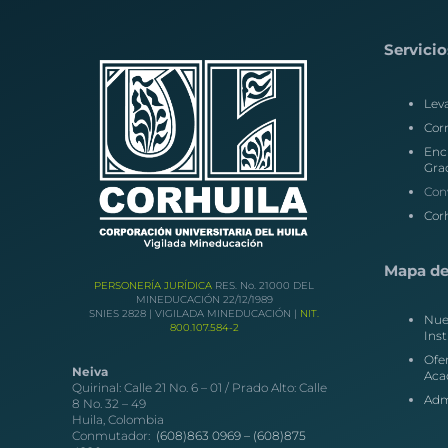
Servicio
Lev
Corr
Enc
Gra
Con
Corh
Mapa del
PERSONERÍA JURÍDICA
RES. No. 21000 DEL
MINEDUCACIÓN 22/12/1989
SNIES 2828 | VIGILADA MINEDUCACIÓN |
NIT.
Nue
800.107.584-2
Inst
Ofe
Neiva
Aca
Quirinal: Calle 21 No. 6 – 01 / Prado Alto: Calle
Adm
8 No. 32 – 49
Huila, Colombia
Conmutador:
(608)863 0969 –
(608)875