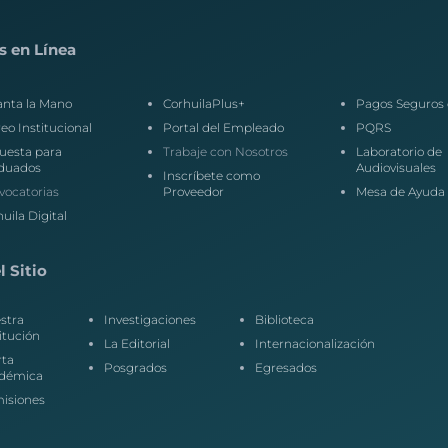
s en Línea
anta la Mano
CorhuilaPlus+
Pagos Seguros 
eo Institucional
Portal del Empleado
PQRS
uesta para
Trabaje con Nosotros
Laboratorio de
duados
Audiovisuales
Inscríbete como
vocatorias
Proveedor
Mesa de Ayuda
uila Digital
 Sitio
stra
Investigaciones
Biblioteca
itución
La Editorial
Internacionalización
rta
Posgrados
Egresados
démica
isiones