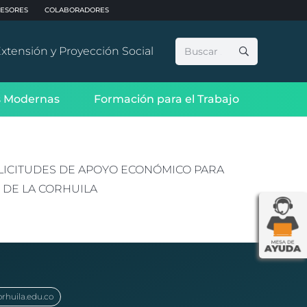
ESORES
COLABORADORES
Buscar:
xtensión y Proyección Social
 Modernas
Formación para el Trabajo
SOLICITUDES DE APOYO ECONÓMICO PARA
 DE LA CORHUILA
orhuila.edu.co