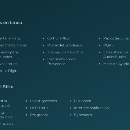
s en Línea
anta la Mano
CorhuilaPlus+
Pagos Seguros 
eo Institucional
Portal del Empleado
PQRS
uesta para
Trabaje con Nosotros
Laboratorio de
duados
Audiovisuales
Inscríbete como
vocatorias
Proveedor
Mesa de Ayuda
uila Digital
 Sitio
stra
Investigaciones
Biblioteca
itución
La Editorial
Internacionalización
rta
Posgrados
Egresados
démica
isiones