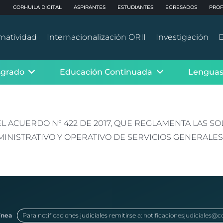
CORHUILA DIGITAL
ASPIRANTES
ESTUDIANTES
EGRESADOS
PROF
matividad
Internacionalización ORII
Investigación
E
sgrado
Educación Continuada
Lenguas
DEL ACUERDO N° 422 DE 2017, QUE REGLAMENTA LAS 
NISTRATIVO Y OPERATIVO DE SERVICIOS GENERALES
ínea
Para notificaciones judiciales remitirse a:
notificacionesjudiciales@c