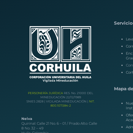
Servicio
Lev
Corr
Enc
Gra
Con
Corh
Mapa del
PERSONERÍA JURÍDICA
RES. No. 21000 DEL
MINEDUCACIÓN 22/12/1989
SNIES 2828 | VIGILADA MINEDUCACIÓN |
NIT.
Nue
800.107.584-2
Inst
Ofe
Neiva
Aca
Quirinal: Calle 21 No. 6 – 01 / Prado Alto: Calle
Adm
8 No. 32 – 49
Huila, Colombia