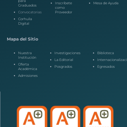
para
Inscríbete
Mesa de Ayuda
Graduados
como
Convocatorias
Proveedor
Corhuila
Digital
Mapa del Sitio
Nuestra
Investigaciones
Biblioteca
Institución
La Editorial
Internacionalizac
Oferta
Posgrados
Egresados
Académica
Admisiones