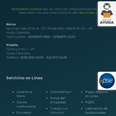
PERSONERÍA JURÍDICA
RES. No. 21000 DEL MINEDUCACIÓN 22/12/1989
SNIES 2828 | VIGILADA MINEDUCACIÓN |
NIT. 800.107.584-2
Neiva
Quirinal: Calle 21 No. 6 – 01 / Prado Alto: Calle 8 No. 32 – 49
Huila, Colombia
Conmutador:
(608)863 0969 –
(608)875 4220
Pitalito
Carrera 2 No. 1 – 27
Huila, Colombia
Teléfono:
(608) 835 0459
–
322 872 9428
Servicios en Línea
Levanta la
CorhuilaPlus+
Pagos Seguros
Mano
en Línea
Portal del
Correo
Empleado
PQRS
Institucional
Trabaje con
Laboratorio de
Encuesta
Nosotros
Audiovisuales