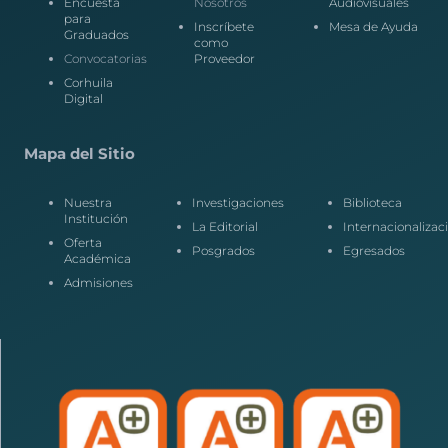
Encuesta
Nosotros
Audiovisuales
para
Inscríbete
Mesa de Ayuda
Graduados
como
Convocatorias
Proveedor
Corhuila
Digital
Mapa del Sitio
Nuestra
Investigaciones
Biblioteca
Institución
La Editorial
Internacionalizac
Oferta
Posgrados
Egresados
Académica
Admisiones