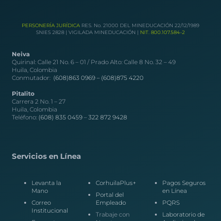
PERSONERÍA JURÍDICA
RES. No. 21000 DEL MINEDUCACIÓN 22/12/1989
SNIES 2828 | VIGILADA MINEDUCACIÓN |
NIT. 800.107.584-2
Neiva
Quirinal: Calle 21 No. 6 – 01 / Prado Alto: Calle 8 No. 32 – 49
Huila, Colombia
Conmutador:
(608)863 0969 –
(608)875 4220
Pitalito
Carrera 2 No. 1 – 27
Huila, Colombia
Teléfono:
(608) 835 0459
–
322 872 9428
Servicios en Línea
Levanta la
CorhuilaPlus+
Pagos Seguros
Mano
en Línea
Portal del
Correo
Empleado
PQRS
Institucional
Trabaje con
Laboratorio de