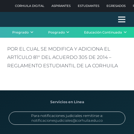
CORHUILA DIGITAL
ASPIRANTES
ESTUDIANTES
EGRESADOS
Pregrado
Posgrado
Educación Continuada
POR EL CUAL SE MODIFICA Y ADICIONA EL
ARTÍCULO 81° DEL ACUERDO 305 DE 2014 –
REGLAMENTO ESTUDIANTIL DE LA CORHUILA
Servicios en Línea
Para notificaciones judiciales remitirse a:
notificacionesjudiciales@corhuila.edu.co