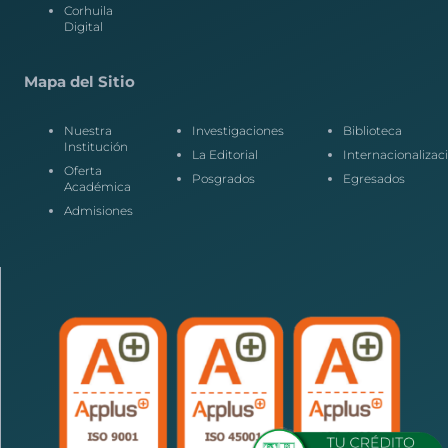
Corhuila
Digital
Mapa del Sitio
Nuestra
Investigaciones
Biblioteca
Institución
La Editorial
Internacionalizac
Oferta
Posgrados
Egresados
Académica
Admisiones