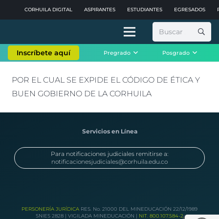
CORHUILA DIGITAL
ASPIRANTES
ESTUDIANTES
EGRESADOS
Buscar:
Inscríbete aquí
Pregrado
Posgrado
POR EL CUAL SE EXPIDE EL CÓDIGO DE ÉTICA Y
BUEN GOBIERNO DE LA CORHUILA
Servicios en Línea
Para notificaciones judiciales remitirse a:
notificacionesjudiciales@corhuila.edu.co
PERSONERÍA JURÍDICA
RES. No. 21000 DEL MINEDUCACIÓN 22/12/1989
SNIES 2828 | VIGILADA MINEDUCACIÓN |
NIT. 800.107.584-2