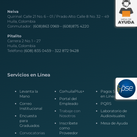
Neiva
Quirinal: Calle 21 No. 6 – 01 / Prado Alto: Calle 8 No. 32 – 49
Huila, Colombia
Conmutador:
(608)863 0969 –
(608)875 4220
Pitalito
Carrera 2 No. 1 – 27
Huila, Colombia
Teléfono:
(608) 835 0459
–
322 872 9428
Servicios en Línea
Levanta la
CorhuilaPlus+
Pagos Seguros
Mano
en Línea
Portal del
Correo
Empleado
PQRS
Institucional
Trabaje con
Laboratorio de
Encuesta
Nosotros
Audiovisuales
para
Inscríbete
Mesa de Ayuda
Graduados
como
Convocatorias
Proveedor