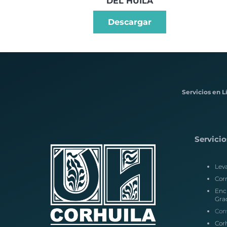
DEL HUILA
Descargar
Servicios en L
Servicio
Lev
Corr
Enc
Gra
Con
Corh