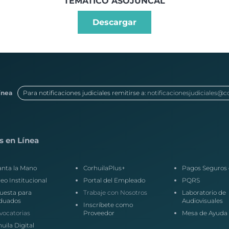
TEMATICO ASOJUNCAL
Descargar
ínea
Para notificaciones judiciales remitirse a:
notificacionesjudiciales@c
s en Línea
anta la Mano
CorhuilaPlus+
Pagos Seguros 
eo Institucional
Portal del Empleado
PQRS
uesta para
Trabaje con Nosotros
Laboratorio de
duados
Audiovisuales
Inscríbete como
vocatorias
Proveedor
Mesa de Ayuda
uila Digital