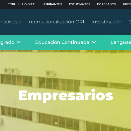
CORHUILA DIGITAL
ASPIRANTES
ESTUDIANTES
EGRESADOS
PROF
matividad
Internacionalización ORII
Investigación
E
sgrado
Educación Continuada
Lenguas
Empresarios