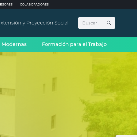
ESORES
COLABORADORES
Buscar:
xtensión y Proyección Social
 Modernas
Formación para el Trabajo