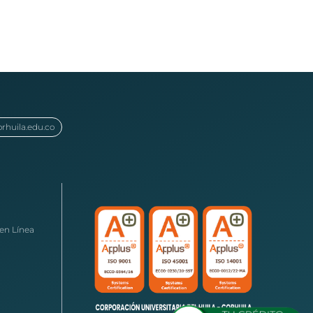
orhuila.edu.co
en Línea