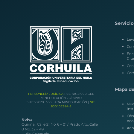
Servicio
Lev
Corr
Enc
Gra
Con
Corh
Mapa del
PERSONERÍA JURÍDICA
RES. No. 21000 DEL
MINEDUCACIÓN 22/12/1989
SNIES 2828 | VIGILADA MINEDUCACIÓN |
NIT.
Nue
800.107.584-2
Inst
Ofe
Neiva
Aca
Quirinal: Calle 21 No. 6 – 01 / Prado Alto: Calle
Adm
8 No. 32 – 49
Huila, Colombia