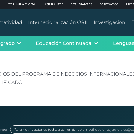
CORHUILA DIGITAL
ASPIRANTES
ESTUDIANTES
EGRESADOS
PROF
matividad
Internacionalización ORII
Investigación
E
sgrado
Educación Continuada
Lenguas
DIOS DEL PROGRAMA DE NEGOCIOS INTERNACIONALES 
LIFICADO
ínea
Para notificaciones judiciales remitirse a:
notificacionesjudiciales@c