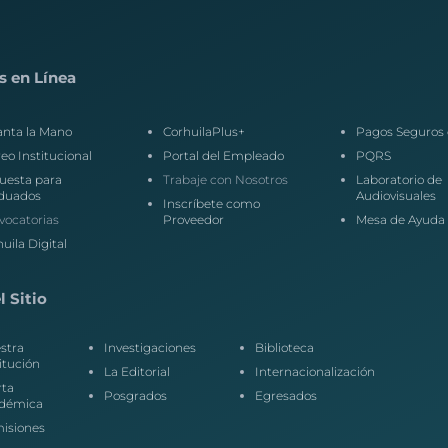
s en Línea
anta la Mano
CorhuilaPlus+
Pagos Seguros 
eo Institucional
Portal del Empleado
PQRS
uesta para
Trabaje con Nosotros
Laboratorio de
duados
Audiovisuales
Inscríbete como
vocatorias
Proveedor
Mesa de Ayuda
uila Digital
 Sitio
stra
Investigaciones
Biblioteca
itución
La Editorial
Internacionalización
rta
Posgrados
Egresados
démica
isiones