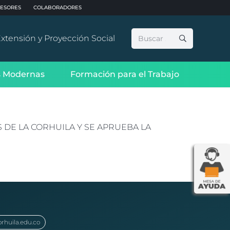
ESORES
COLABORADORES
Buscar:
xtensión y Proyección Social
 Modernas
Formación para el Trabajo
DE LA CORHUILA Y SE APRUEBA LA
orhuila.edu.co