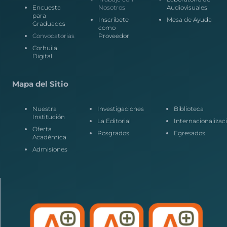
Encuesta
Nosotros
Audiovisuales
para
Inscríbete
Mesa de Ayuda
Graduados
como
Convocatorias
Proveedor
Corhuila
Digital
Mapa del Sitio
Nuestra
Investigaciones
Biblioteca
Institución
La Editorial
Internacionalizac
Oferta
Posgrados
Egresados
Académica
Admisiones