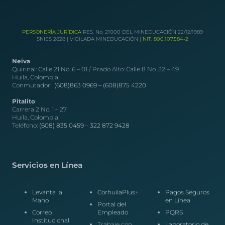
PERSONERÍA JURÍDICA
RES. No. 21000 DEL MINEDUCACIÓN 22/12/1989
SNIES 2828 | VIGILADA MINEDUCACIÓN |
NIT. 800.107.584-2
Neiva
Quirinal: Calle 21 No. 6 – 01 / Prado Alto: Calle 8 No. 32 – 49
Huila, Colombia
Conmutador:
(608)863 0969 –
(608)875 4220
Pitalito
Carrera 2 No. 1 – 27
Huila, Colombia
Teléfono:
(608) 835 0459
–
322 872 9428
Servicios en Línea
Levanta la
CorhuilaPlus+
Pagos Seguros
Mano
en Línea
Portal del
Correo
Empleado
PQRS
Institucional
Trabaje con
Laboratorio de