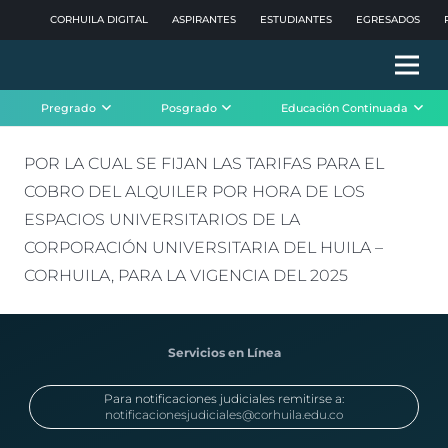
CORHUILA DIGITAL
ASPIRANTES
ESTUDIANTES
EGRESADOS
Pregrado
Posgrado
Educación Continuada
POR LA CUAL SE FIJAN LAS TARIFAS PARA EL
COBRO DEL ALQUILER POR HORA DE LOS
ESPACIOS UNIVERSITARIOS DE LA
CORPORACIÓN UNIVERSITARIA DEL HUILA –
CORHUILA, PARA LA VIGENCIA DEL 2025
Servicios en Línea
Para notificaciones judiciales remitirse a:
notificacionesjudiciales@corhuila.edu.co