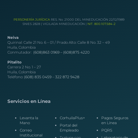
PERSONERÍA JURÍDICA
RES. No. 21000 DEL MINEDUCACIÓN 22/12/1989
SNIES 2828 | VIGILADA MINEDUCACIÓN |
NIT. 800.107.584-2
Neiva
Quirinal: Calle 21 No. 6 – 01 / Prado Alto: Calle 8 No. 32 – 49
Huila, Colombia
Conmutador:
(608)863 0969 –
(608)875 4220
Pitalito
Carrera 2 No. 1 – 27
Huila, Colombia
Teléfono:
(608) 835 0459
–
322 872 9428
Servicios en Línea
Levanta la
CorhuilaPlus+
Pagos Seguros
Mano
en Línea
Portal del
Correo
Empleado
PQRS
Institucional
Trabaje con
Laboratorio de