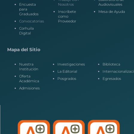
Encuesta
Nosotros
Audiovisuales
para
Inscríbete
Mesa de Ayuda
Graduados
como
Convocatorias
Proveedor
Corhuila
Digital
Mapa del Sitio
Nuestra
Investigaciones
Biblioteca
Institución
La Editorial
Internacionalizac
Oferta
Posgrados
Egresados
Académica
Admisiones