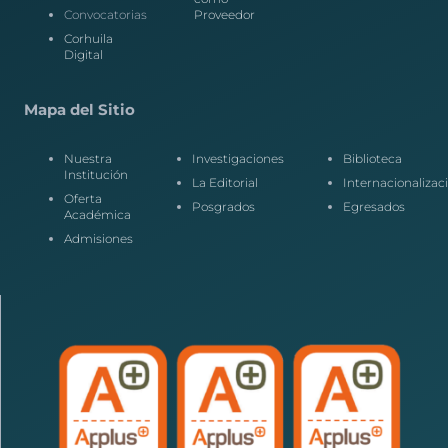
Convocatorias
Proveedor
Corhuila
Digital
Mapa del Sitio
Nuestra
Investigaciones
Biblioteca
Institución
La Editorial
Internacionalizac
Oferta
Posgrados
Egresados
Académica
Admisiones