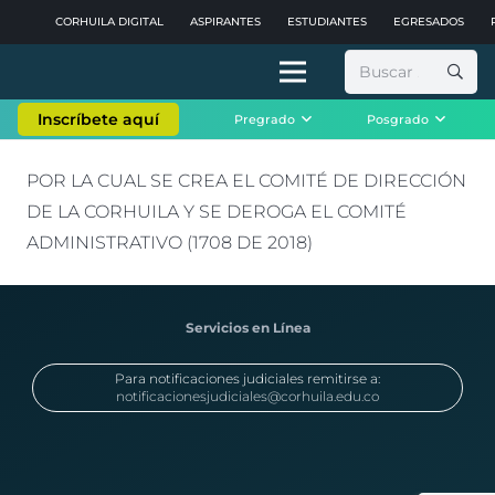
CORHUILA DIGITAL
ASPIRANTES
ESTUDIANTES
EGRESADOS
Buscar:
Inscríbete aquí
Pregrado
Posgrado
POR LA CUAL SE CREA EL COMITÉ DE DIRECCIÓN
DE LA CORHUILA Y SE DEROGA EL COMITÉ
ADMINISTRATIVO (1708 DE 2018)
Servicios en Línea
Para notificaciones judiciales remitirse a:
notificacionesjudiciales@corhuila.edu.co