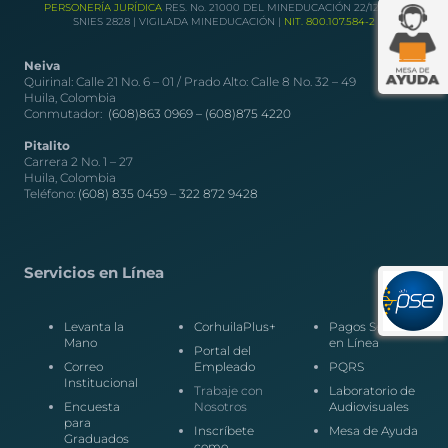
PERSONERÍA JURÍDICA
RES. No. 21000 DEL MINEDUCACIÓN 22/12/1989
SNIES 2828 | VIGILADA MINEDUCACIÓN |
NIT. 800.107.584-2
Neiva
Quirinal: Calle 21 No. 6 – 01 / Prado Alto: Calle 8 No. 32 – 49
Huila, Colombia
Conmutador:
(608)863 0969 –
(608)875 4220
Pitalito
Carrera 2 No. 1 – 27
Huila, Colombia
Teléfono:
(608) 835 0459
–
322 872 9428
Servicios en Línea
Levanta la
CorhuilaPlus+
Pagos Seguros
Mano
en Línea
Portal del
Correo
Empleado
PQRS
Institucional
Trabaje con
Laboratorio de
Encuesta
Nosotros
Audiovisuales
para
Inscríbete
Mesa de Ayuda
Graduados
como