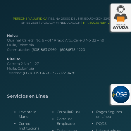
PERSONERÍA JURÍDICA
RES. No. 21000 DEL MINEDUCACIÓN 22/12/1989
SNIES 2828 | VIGILADA MINEDUCACIÓN |
NIT. 800.107.584-2
Neiva
Quirinal: Calle 21 No. 6 – 01 / Prado Alto: Calle 8 No. 32 – 49
Huila, Colombia
Conmutador:
(608)863 0969 –
(608)875 4220
Pitalito
Carrera 2 No. 1 – 27
Huila, Colombia
Teléfono:
(608) 835 0459
–
322 872 9428
Servicios en Línea
Levanta la
CorhuilaPlus+
Pagos Seguros
Mano
en Línea
Portal del
Correo
Empleado
PQRS
Institucional
Trabaje con
Laboratorio de