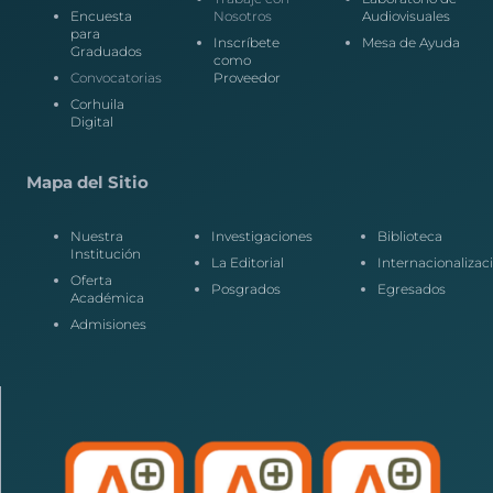
Encuesta
Nosotros
Audiovisuales
para
Inscríbete
Mesa de Ayuda
Graduados
como
Convocatorias
Proveedor
Corhuila
Digital
Mapa del Sitio
Nuestra
Investigaciones
Biblioteca
Institución
La Editorial
Internacionalizac
Oferta
Posgrados
Egresados
Académica
Admisiones