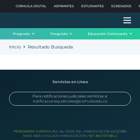
CORHUILA DIGITAL
ASPIRANTES
ESTUDIANTES
EGRESADOS
Pregrado
Posgrado
Educación Continuada
Inicio
Resultado Busqueda
Servicios en Línea
Para notificaciones judiciales remitirse a:
notificacionesjudiciales@corhuila.edu.co
PERSONERÍA JURÍDICA
RES. No. 21000 DEL MINEDUCACIÓN 22/12/1989
SNIES 2828 | VIGILADA MINEDUCACIÓN |
NIT. 800.107.584-2