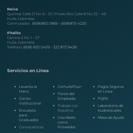
Neiva
Quirinal: Calle 21 No. 6 – 01 / Prado Alto: Calle 8 No. 32 – 49
Huila, Colombia
Conmutador:
(608)863 0969 –
(608)875 4220
Pitalito
Carrera 2 No. 1 – 27
Huila, Colombia
Teléfono:
(608) 835 0459
–
322 872 9428
Servicios en Línea
Levanta la
CorhuilaPlus+
Pagos Seguros
Mano
en Línea
Portal del
Correo
Empleado
PQRS
Institucional
Trabaje con
Laboratorio de
Encuesta
Nosotros
Audiovisuales
para
Inscríbete
Mesa de Ayuda
Graduados
como
Convocatorias
Proveedor