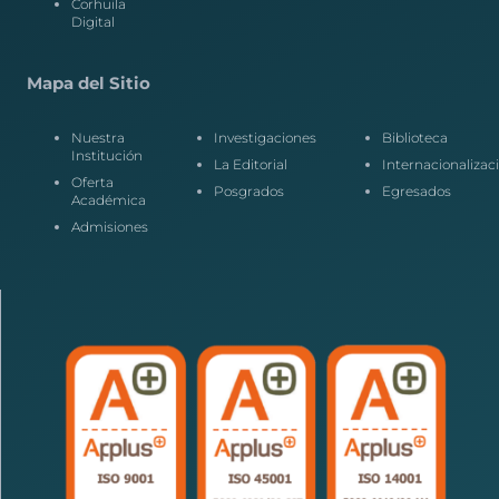
Corhuila
Digital
Mapa del Sitio
Nuestra
Investigaciones
Biblioteca
Institución
La Editorial
Internacionalizac
Oferta
Posgrados
Egresados
Académica
Admisiones