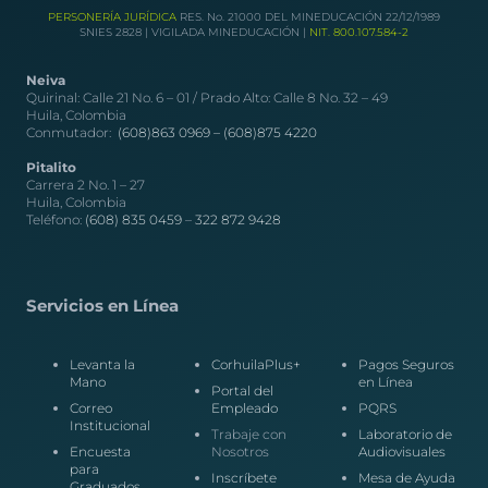
PERSONERÍA JURÍDICA
RES. No. 21000 DEL MINEDUCACIÓN 22/12/1989
SNIES 2828 | VIGILADA MINEDUCACIÓN |
NIT. 800.107.584-2
Neiva
Quirinal: Calle 21 No. 6 – 01 / Prado Alto: Calle 8 No. 32 – 49
Huila, Colombia
Conmutador:
(608)863 0969 –
(608)875 4220
Pitalito
Carrera 2 No. 1 – 27
Huila, Colombia
Teléfono:
(608) 835 0459
–
322 872 9428
Servicios en Línea
Levanta la
CorhuilaPlus+
Pagos Seguros
Mano
en Línea
Portal del
Correo
Empleado
PQRS
Institucional
Trabaje con
Laboratorio de
Encuesta
Nosotros
Audiovisuales
para
Inscríbete
Mesa de Ayuda
Graduados