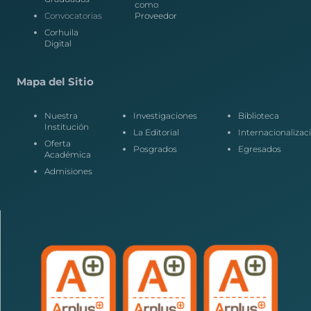
como
Convocatorias
Proveedor
Corhuila
Digital
Mapa del Sitio
Nuestra
Investigaciones
Biblioteca
Institución
La Editorial
Internacionalizac
Oferta
Posgrados
Egresados
Académica
Admisiones