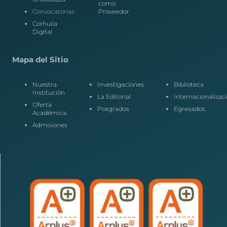
como
Convocatorias
Proveedor
Corhuila
Digital
Mapa del Sitio
Nuestra
Investigaciones
Biblioteca
Institución
La Editorial
Internacionalizac
Oferta
Posgrados
Egresados
Académica
Admisiones