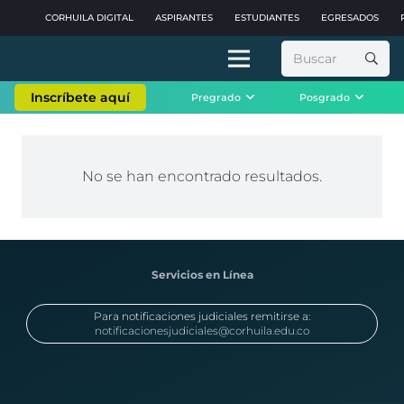
CORHUILA DIGITAL
ASPIRANTES
ESTUDIANTES
EGRESADOS
Buscar:
Inscríbete aquí
Pregrado
Posgrado
No se han encontrado resultados.
Servicios en Línea
Para notificaciones judiciales remitirse a:
notificacionesjudiciales@corhuila.edu.co