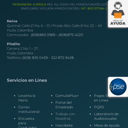
PERSONERÍA JURÍDICA
RES. No. 21000 DEL MINEDUCACIÓN 22/12/1989
SNIES 2828 | VIGILADA MINEDUCACIÓN |
NIT. 800.107.584-2
Neiva
Quirinal: Calle 21 No. 6 – 01 / Prado Alto: Calle 8 No. 32 – 49
Huila, Colombia
Conmutador:
(608)863 0969 –
(608)875 4220
Pitalito
Carrera 2 No. 1 – 27
Huila, Colombia
Teléfono:
(608) 835 0459
–
322 872 9428
Servicios en Línea
Levanta la
CorhuilaPlus+
Pagos Seguros
Mano
en Línea
Portal del
Correo
Empleado
PQRS
Institucional
Trabaje con
Laboratorio de
Encuesta
Nosotros
Audiovisuales
para
Inscríbete
Mesa de Ayuda
Graduados