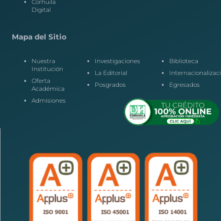
Corhuila
Digital
Mapa del Sitio
Nuestra
Investigaciones
Biblioteca
Institución
La Editorial
Internacionalizac
Oferta
Posgrados
Egresados
Académica
Admisiones