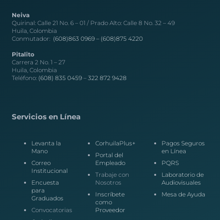
Neiva
Quirinal: Calle 21 No. 6 – 01 / Prado Alto: Calle 8 No. 32 – 49
Huila, Colombia
Conmutador:
(608)863 0969 –
(608)875 4220
Pitalito
Carrera 2 No. 1 – 27
Huila, Colombia
Teléfono:
(608) 835 0459
–
322 872 9428
Servicios en Línea
Levanta la
CorhuilaPlus+
Pagos Seguros
Mano
en Línea
Portal del
Correo
Empleado
PQRS
Institucional
Trabaje con
Laboratorio de
Encuesta
Nosotros
Audiovisuales
para
Inscríbete
Mesa de Ayuda
Graduados
como
Convocatorias
Proveedor