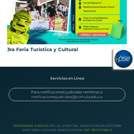
3ra Feria Turística y Cultural
Servicios en Línea
Para notificaciones judiciales remitirse a:
notificacionesjudiciales@corhuila.edu.co
PERSONERÍA JURÍDICA
RES. No. 21000 DEL MINEDUCACIÓN 22/12/1989
SNIES 2828 | VIGILADA MINEDUCACIÓN |
NIT. 800.107.584-2