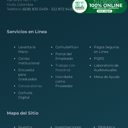
Huila, Colombia
Teléfono:
(608) 835 0459
–
322 872 9428
Servicios en Línea
Levanta la
CorhuilaPlus+
Pagos Seguros
Mano
en Línea
Portal del
Correo
Empleado
PQRS
Institucional
Trabaje con
Laboratorio de
Encuesta
Nosotros
Audiovisuales
para
Inscríbete
Mesa de Ayuda
Graduados
como
Convocatorias
Proveedor
Corhuila
Digital
Mapa del Sitio
Nuestra
Investigaciones
Biblioteca