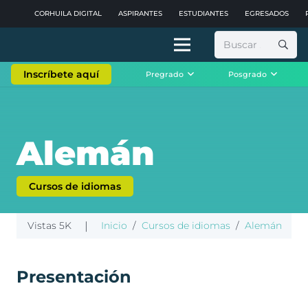
CORHUILA DIGITAL
ASPIRANTES
ESTUDIANTES
EGRESADOS
Buscar:
Inscríbete aquí
Pregrado
Posgrado
Alemán
Cursos de idiomas
Vistas
5K
|
Inicio
/
Cursos de idiomas
/
Alemán
Presentación