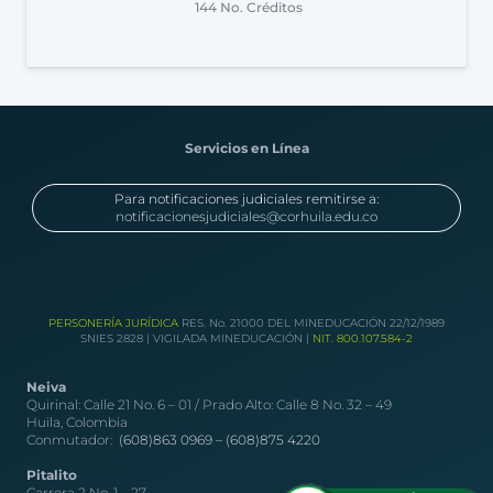
144
No. Créditos
Servicios en Línea
Para notificaciones judiciales remitirse a:
notificacionesjudiciales@corhuila.edu.co
PERSONERÍA JURÍDICA
RES. No. 21000 DEL MINEDUCACIÓN 22/12/1989
SNIES 2828 | VIGILADA MINEDUCACIÓN |
NIT. 800.107.584-2
Neiva
Quirinal: Calle 21 No. 6 – 01 / Prado Alto: Calle 8 No. 32 – 49
Huila, Colombia
Conmutador:
(608)863 0969 –
(608)875 4220
Pitalito
Carrera 2 No. 1 – 27