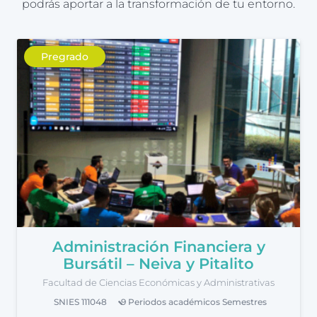
podrás aportar a la transformación de tu entorno.
Pregrado
Administración Financiera y
Bursátil – Neiva y Pitalito
Facultad de Ciencias Económicas y Administrativas
SNIES
111048
9 Periodos académicos
Semestres