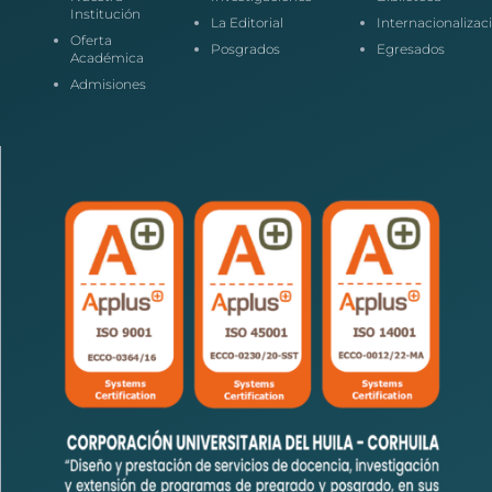
Institución
La Editorial
Internacionalizac
Oferta
Posgrados
Egresados
Académica
Admisiones