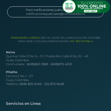
Para notificaciones judiciales remitirse a:
notificacionesjudiciales@corhuila.edu.co
PERSONERÍA JURÍDICA
RES. No. 21000 DEL MINEDUCACIÓN 22/12/1989
SNIES 2828 | VIGILADA MINEDUCACIÓN |
NIT. 800.107.584-2
Neiva
Quirinal: Calle 21 No. 6 – 01 / Prado Alto: Calle 8 No. 32 – 49
Huila, Colombia
Conmutador:
(608)863 0969 –
(608)875 4220
Pitalito
Carrera 2 No. 1 – 27
Huila, Colombia
Teléfono:
(608) 835 0459
–
322 872 9428
Servicios en Línea