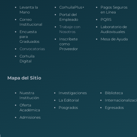
Levanta la
CorhuilaPlus+
Pagos Seguros
Mano
en Línea
Portal del
Correo
Empleado
PQRS
Institucional
Trabaje con
Laboratorio de
Encuesta
Nosotros
Audiovisuales
para
Inscríbete
Mesa de Ayuda
Graduados
como
Convocatorias
Proveedor
Corhuila
Digital
Mapa del Sitio
Nuestra
Investigaciones
Biblioteca
Institución
La Editorial
Internacionalizac
Oferta
Posgrados
Egresados
Académica
Admisiones