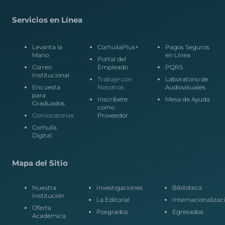
Servicios en Línea
Levanta la
CorhuilaPlus+
Pagos Seguros
Mano
en Línea
Portal del
Correo
Empleado
PQRS
Institucional
Trabaje con
Laboratorio de
Encuesta
Nosotros
Audiovisuales
para
Inscríbete
Mesa de Ayuda
Graduados
como
Convocatorias
Proveedor
Corhuila
Digital
Mapa del Sitio
Nuestra
Investigaciones
Biblioteca
Institución
La Editorial
Internacionalizac
Oferta
Posgrados
Egresados
Académica