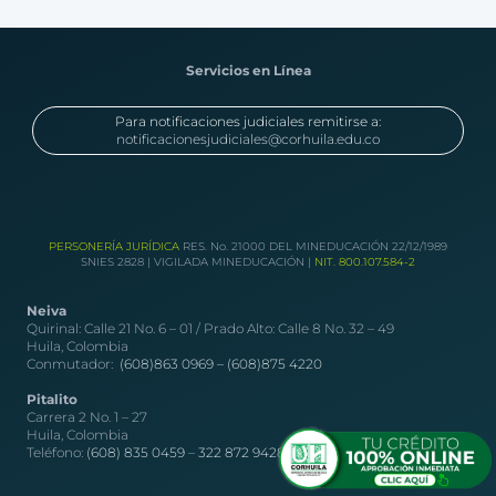
Servicios en Línea
Para notificaciones judiciales remitirse a:
notificacionesjudiciales@corhuila.edu.co
PERSONERÍA JURÍDICA
RES. No. 21000 DEL MINEDUCACIÓN 22/12/1989
SNIES 2828 | VIGILADA MINEDUCACIÓN |
NIT. 800.107.584-2
Neiva
Quirinal: Calle 21 No. 6 – 01 / Prado Alto: Calle 8 No. 32 – 49
Huila, Colombia
Conmutador:
(608)863 0969 –
(608)875 4220
Pitalito
Carrera 2 No. 1 – 27
Huila, Colombia
Teléfono:
(608) 835 0459
–
322 872 9428