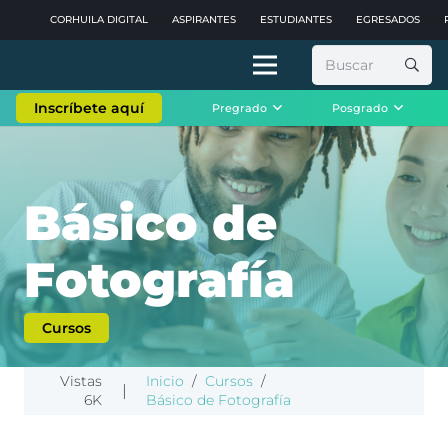
CORHUILA DIGITAL
ASPIRANTES
ESTUDIANTES
EGRESADOS
Buscar:
Inscríbete aquí
Pregrado
Posgrado
Básico de
Fotografía
Cursos
Vistas
Inicio
/
Cursos
/
|
6K
Básico de Fotografía