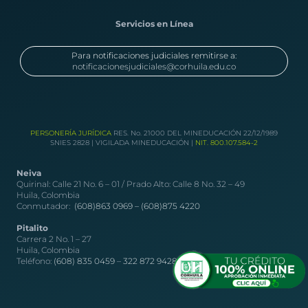
Servicios en Línea
Para notificaciones judiciales remitirse a:
notificacionesjudiciales@corhuila.edu.co
PERSONERÍA JURÍDICA
RES. No. 21000 DEL MINEDUCACIÓN 22/12/1989
SNIES 2828 | VIGILADA MINEDUCACIÓN |
NIT. 800.107.584-2
Neiva
Quirinal: Calle 21 No. 6 – 01 / Prado Alto: Calle 8 No. 32 – 49
Huila, Colombia
Conmutador:
(608)863 0969 –
(608)875 4220
Pitalito
Carrera 2 No. 1 – 27
Huila, Colombia
Teléfono:
(608) 835 0459
–
322 872 9428