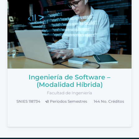
Ingeniería de Software –
(Modalidad Híbrida)
Facultad de Ingeniería
SNIES
118734
8 Periodos
Semestres
144
No. Créditos