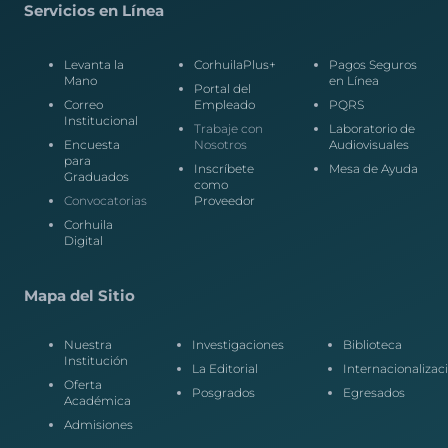
Servicios en Línea
Levanta la
CorhuilaPlus+
Pagos Seguros
Mano
en Línea
Portal del
Correo
Empleado
PQRS
Institucional
Trabaje con
Laboratorio de
Encuesta
Nosotros
Audiovisuales
para
Inscríbete
Mesa de Ayuda
Graduados
como
Convocatorias
Proveedor
Corhuila
Digital
Mapa del Sitio
Nuestra
Investigaciones
Biblioteca
Institución
La Editorial
Internacionalizac
Oferta
Posgrados
Egresados
Académica
Admisiones