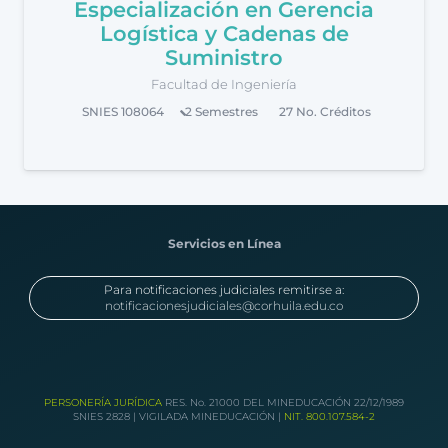
Especialización en Gerencia
Logística y Cadenas de
Suministro
Facultad de Ingeniería
SNIES
108064
2
Semestres
27
No. Créditos
Servicios en Línea
Para notificaciones judiciales remitirse a:
notificacionesjudiciales@corhuila.edu.co
PERSONERÍA JURÍDICA
RES. No. 21000 DEL MINEDUCACIÓN 22/12/1989
SNIES 2828 | VIGILADA MINEDUCACIÓN |
NIT. 800.107.584-2