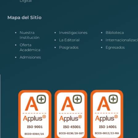
Digital
Mapa del Sitio
Nuestra
Investigaciones
Biblioteca
Institución
La Editorial
Internacionalizac
Oferta
Posgrados
Egresados
Académica
Admisiones