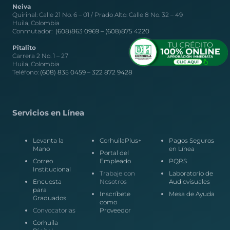
Neiva
Quirinal: Calle 21 No. 6 – 01 / Prado Alto: Calle 8 No. 32 – 49
Huila, Colombia
Conmutador:
(608)863 0969 –
(608)875 4220
Pitalito
Carrera 2 No. 1 – 27
Huila, Colombia
Teléfono:
(608) 835 0459
–
322 872 9428
Servicios en Línea
Levanta la
CorhuilaPlus+
Pagos Seguros
Mano
en Línea
Portal del
Correo
Empleado
PQRS
Institucional
Trabaje con
Laboratorio de
Encuesta
Nosotros
Audiovisuales
para
Inscríbete
Mesa de Ayuda
Graduados
como
Convocatorias
Proveedor
Corhuila