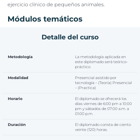
ejercicio clínico de pequeños animales.
Módulos temáticos
Módulo I: Rayos X
Detalle del curso
Módulo II: Ecografía
Metodología
La metodología aplicada en
este diplomado será teórico-
práctico.
Modalidad
Presencial asistido por
tecnología – (Teoría) Presencial
– (Practica)
Horario
El diplomado se ofrecerá los
días viernes de 6:00 pm a 10:00
pm y sábados de 07:00 a.m. a
01:00 p.m.
Duración
El diplomado consta de ciento
veinte (120) horas.