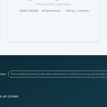
Facultad de Ingeniería
SNIES
118068
9
Semestres
148
No. Créditos
ínea
Para notificaciones judiciales remitirse a:
notificacionesjudiciales@c
s en Línea