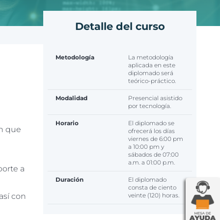
Detalle del curso
Metodología
La metodología
aplicada en este
diplomado será
teórico-práctico.
Modalidad
Presencial asistido
por tecnología.
Horario
El diplomado se
ón que
ofrecerá los días
viernes de 6:00 pm
a 10:00 pm y
sábados de 07:00
a.m. a 01:00 p.m.
porte a
Duración
El diplomado
consta de ciento
así con
veinte (120) horas.