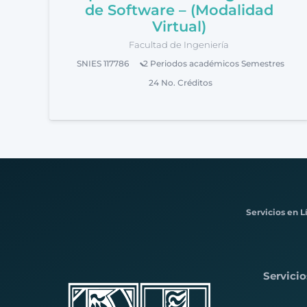
de Software – (Modalidad
Virtual)
Facultad de Ingeniería
SNIES
117786
2 Periodos académicos
Semestres
24
No. Créditos
Servicios en L
Servicio