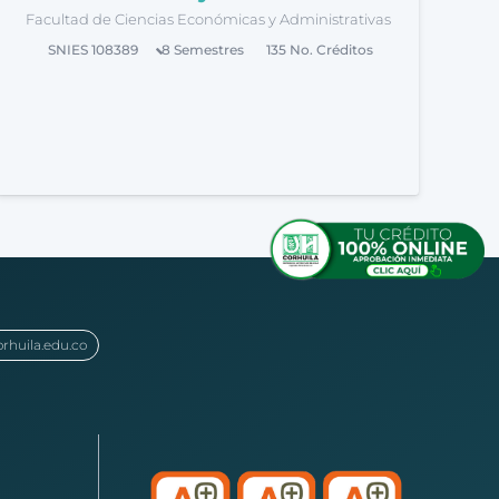
Facultad de Ciencias Económicas y Administrativas
SNIES
108389
8
Semestres
135
No. Créditos
orhuila.edu.co