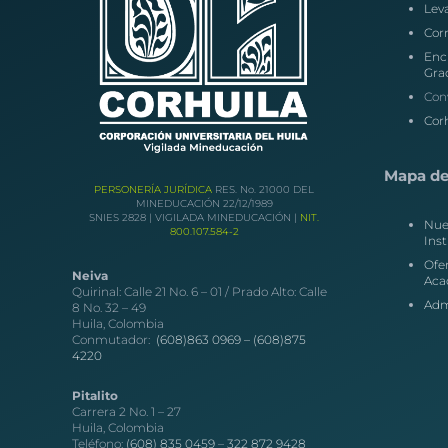
Lev
Corr
Enc
Gra
Con
Corh
Mapa del
PERSONERÍA JURÍDICA
RES. No. 21000 DEL
MINEDUCACIÓN 22/12/1989
SNIES 2828 | VIGILADA MINEDUCACIÓN |
NIT.
Nue
800.107.584-2
Inst
Ofe
Neiva
Aca
Quirinal: Calle 21 No. 6 – 01 / Prado Alto: Calle
Adm
8 No. 32 – 49
Huila, Colombia
Conmutador:
(608)863 0969 –
(608)875
4220
Pitalito
Carrera 2 No. 1 – 27
Huila, Colombia
Teléfono:
(608) 835 0459
–
322 872 9428