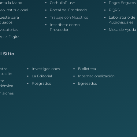
anta la Mano
CorhuilaPlus+
Pagos Seguros 
eo Institucional
Portal del Empleado
PQRS
uesta para
Trabaje con Nosotros
Laboratorio de
duados
Audiovisuales
Inscríbete como
vocatorias
Proveedor
Mesa de Ayuda
uila Digital
 Sitio
stra
Investigaciones
Biblioteca
itución
La Editorial
Internacionalización
rta
Posgrados
Egresados
démica
isiones