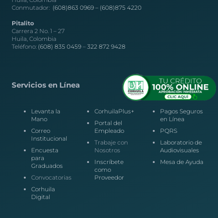
Conmutador:
(608)863 0969 –
(608)875 4220
Pitalito
Carrera 2 No. 1 – 27
Huila, Colombia
Teléfono:
(608) 835 0459
–
322 872 9428
Servicios en Línea
Levanta la
CorhuilaPlus+
Pagos Seguros
Mano
en Línea
Portal del
Correo
Empleado
PQRS
Institucional
Trabaje con
Laboratorio de
Encuesta
Nosotros
Audiovisuales
para
Inscríbete
Mesa de Ayuda
Graduados
como
Convocatorias
Proveedor
Corhuila
Digital