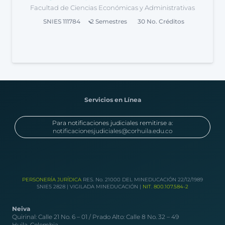
Facultad de Ciencias Económicas y Administrativas
SNIES
111784
2
Semestres
30
No. Créditos
Servicios en Línea
Para notificaciones judiciales remitirse a:
notificacionesjudiciales@corhuila.edu.co
PERSONERÍA JURÍDICA
RES. No. 21000 DEL MINEDUCACIÓN 22/12/1989
SNIES 2828 | VIGILADA MINEDUCACIÓN |
NIT. 800.107.584-2
Neiva
Quirinal: Calle 21 No. 6 – 01 / Prado Alto: Calle 8 No. 32 – 49
Huila, Colombia