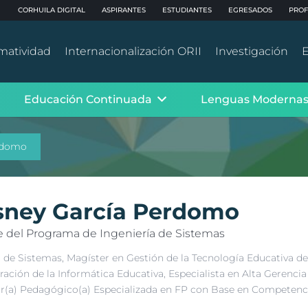
CORHUILA DIGITAL
ASPIRANTES
ESTUDIANTES
EGRESADOS
PROF
matividad
Internacionalización ORII
Investigación
E
Educación Continuada
Lenguas Moderna
rdomo
sney García Perdomo
 del Programa de Ingeniería de Sistemas
 de Sistemas, Magíster en Gestión de la Tecnología Educativa de
ación de la Informática Educativa, Especialista en Alta Gerencia
(a) Pedagógico(a) Especializada en FP con Base en Competencias