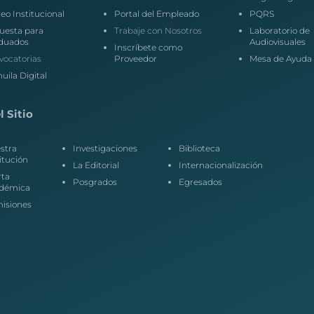
eo Institucional
Portal del Empleado
PQRS
uesta para
Trabaje con Nosotros
Laboratorio de
duados
Audiovisuales
Inscríbete como
vocatorias
Proveedor
Mesa de Ayuda
uila Digital
 Sitio
stra
Investigaciones
Biblioteca
itución
La Editorial
Internacionalización
rta
Posgrados
Egresados
démica
isiones