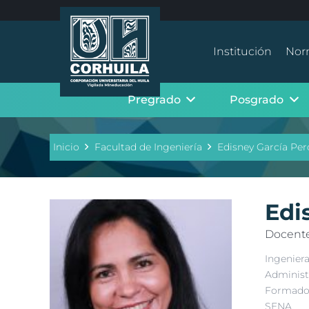
Institución
Nor
Pregrado
Posgrado
Inicio
Facultad de Ingeniería
Edisney García Pe
Edi
Docente
Ingeniera
Administr
Formador
SENA.