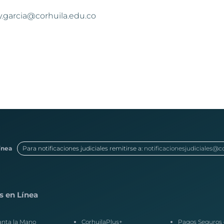
y.garcia@corhuila.edu.co
ínea
Para notificaciones judiciales remitirse a:
notificacionesjudiciales@c
s en Línea
anta la Mano
CorhuilaPlus+
Pagos Seguros 