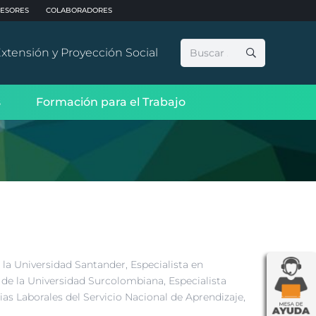
ESORES
COLABORADORES
Buscar:
xtensión y Proyección Social
s
Formación para el Trabajo
 la Universidad Santander, Especialista en
 de la Universidad Surcolombiana, Especialista
 Laborales del Servicio Nacional de Aprendizaje,