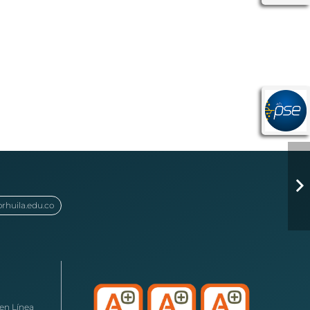
orhuila.edu.co
en Línea