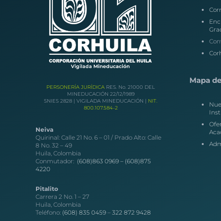
Corr
Enc
Gra
Con
Corh
Mapa del
PERSONERÍA JURÍDICA
RES. No. 21000 DEL
MINEDUCACIÓN 22/12/1989
SNIES 2828 | VIGILADA MINEDUCACIÓN |
NIT.
Nue
800.107.584-2
Inst
Ofe
Neiva
Aca
Quirinal: Calle 21 No. 6 – 01 / Prado Alto: Calle
Adm
8 No. 32 – 49
Huila, Colombia
Conmutador:
(608)863 0969 –
(608)875
4220
Pitalito
Carrera 2 No. 1 – 27
Huila, Colombia
Teléfono:
(608) 835 0459
–
322 872 9428