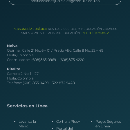
notificacionesjudiciales@corhuila.edu.co
PERSONERÍA JURÍDICA
RES. No. 21000 DEL MINEDUCACIÓN 22/12/1989
SNIES 2828 | VIGILADA MINEDUCACIÓN |
NIT. 800.107.584-2
Neiva
Quirinal: Calle 21 No. 6 – 01 / Prado Alto: Calle 8 No. 32 – 49
Huila, Colombia
Conmutador:
(608)863 0969 –
(608)875 4220
Pitalito
Carrera 2 No. 1 – 27
Huila, Colombia
Teléfono:
(608) 835 0459
–
322 872 9428
Servicios en Línea
Levanta la
CorhuilaPlus+
Pagos Seguros
Mano
en Línea
Portal del