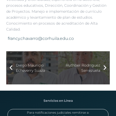
procesos educativos, Dirección, Coordinación y Gestión
de Proyectos. Manejo e implementación de currículo
académico y levantamiento de plan de estudios.
Conocimiento en procesos de acreditación de Alta
Calidad.
francy.chavarro@corhuila.edu.co
Diego Mauricio
Ruthber Rodríguez
Echeverry Suaza
Serrezuela
Servicios en Línea
Para notificaciones judiciales remitirse a: