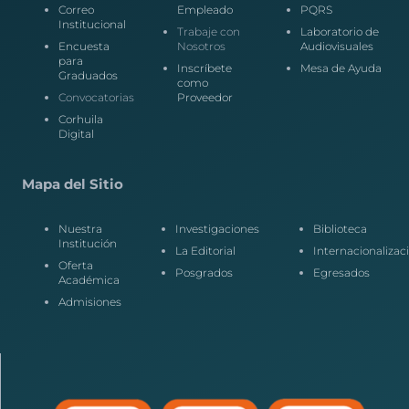
Correo
Empleado
PQRS
Institucional
Trabaje con
Laboratorio de
Encuesta
Nosotros
Audiovisuales
para
Inscríbete
Mesa de Ayuda
Graduados
como
Convocatorias
Proveedor
Corhuila
Digital
Mapa del Sitio
Nuestra
Investigaciones
Biblioteca
Institución
La Editorial
Internacionalizac
Oferta
Posgrados
Egresados
Académica
Admisiones